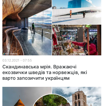
03.12.2021 - 07:55
Скандинавська мрія. Вражаючі
екозвички шведів та норвежців, які
варто запозичити українцям