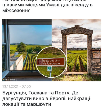
цікавими місцями Умані для вікенду в
міжсезоння
13.11.2021 - 07:55
Бургундія, Тоскана та Порту. Де
дегустувати вино в Європі: найкращі
локації та маршрути