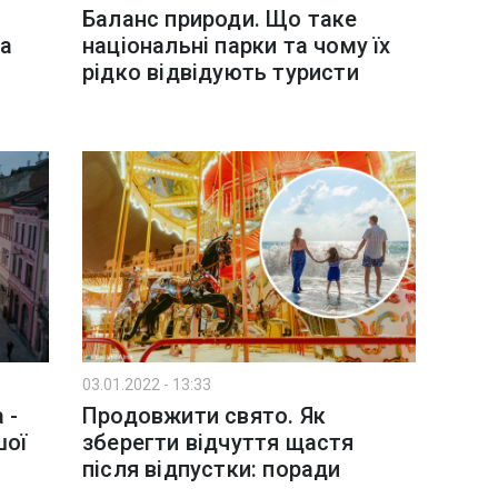
Баланс природи. Що таке
За
національні парки та чому їх
рідко відвідують туристи
03.01.2022 - 13:33
 -
Продовжити свято. Як
шої
зберегти відчуття щастя
після відпустки: поради