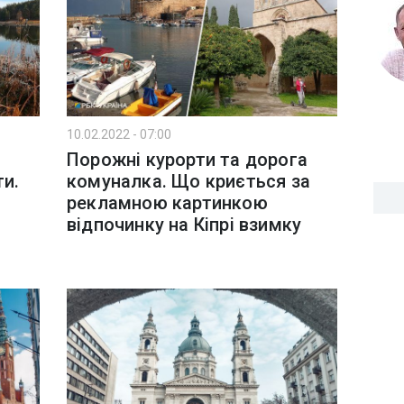
10.02.2022 - 07:00
Порожні курорти та дорога
ти.
комуналка. Що криється за
рекламною картинкою
відпочинку на Кіпрі взимку