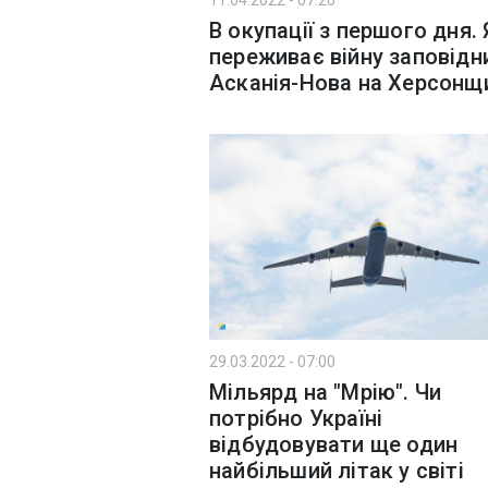
11.04.2022 - 07:20
В окупації з першого дня. 
переживає війну заповідн
Асканія-Нова на Херсонщ
29.03.2022 - 07:00
Мільярд на "Мрію". Чи
потрібно Україні
відбудовувати ще один
найбільший літак у світі