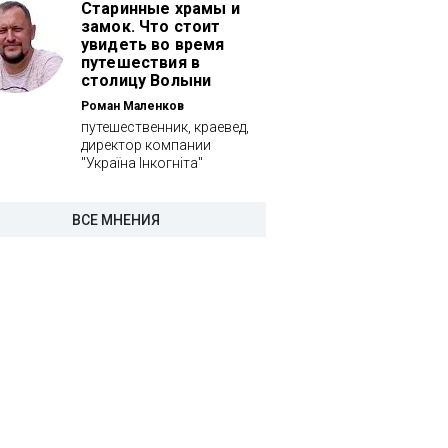
Старинные храмы и
замок. Что стоит
увидеть во время
путешествия в
столицу Волыни
Роман Маленков
путешественник, краевед,
директор компании
"Україна Інкогніта"
ВСЕ МНЕНИЯ