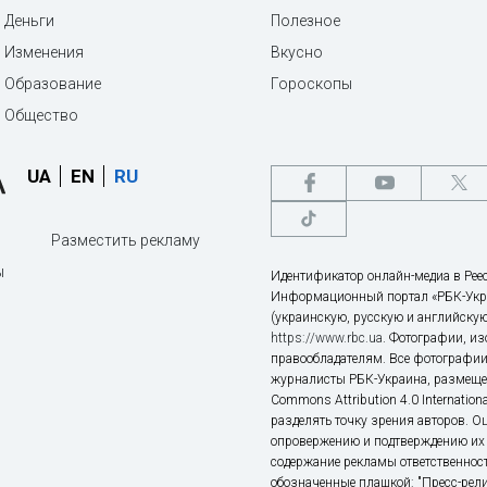
Деньги
Полезное
Изменения
Вкусно
Образование
Гороскопы
Общество
UA
EN
RU
Разместить рекламу
ы
Идентификатор онлайн-медиа в Реес
Информационный портал «РБК-Укр
(украинскую, русскую и английскую
https://www.rbc.ua
. Фотографии, и
правообладателям. Все фотографии
журналисты РБК-Украина, размещен
Commons Attribution 4.0 Internatio
разделять точку зрения авторов. О
опровержению и подтверждению их 
содержание рекламы ответственност
обозначенные плашкой: "Пресс-рели