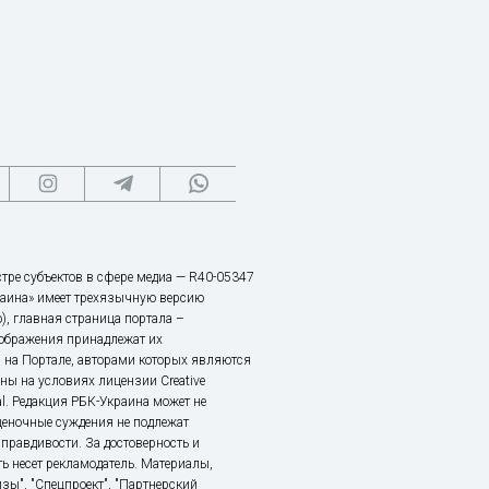
тре субъектов в сфере медиа — R40-05347
аина» имеет трехязычную версию
), главная страница портала –
зображения принадлежат их
 на Портале, авторами которых являются
ы на условиях лицензии Creative
nal. Редакция РБК-Украина может не
ценочные суждения не подлежат
правдивости. За достоверность и
ь несет рекламодатель. Материалы,
зы", "Спецпроект", "Партнерский