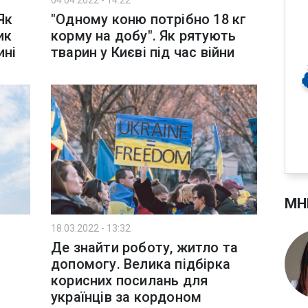
04.04.2022 - 14:22
Як
"Одному коню потрібно 18 кг
ик
корму на добу". Як рятують
ині
тварин у Києві під час війни
МН
18.03.2022 - 13:32
Де знайти роботу, житло та
допомогу. Велика підбірка
корисних посилань для
українців за кордоном