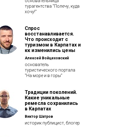
основательница
турагентства "Полечу, куда
хочу!"
Спрос
восстанавливается.
Что происходит с
туризмом в Карпатах и
кк изменились цены
Алексей Войцеховский
основатель
туристического портала
"На море и в горы"
Традиции поколений.
Какие уникальные
ремесла сохранились
в Карпатах
Виктор Шатров
историк публицист, блогер