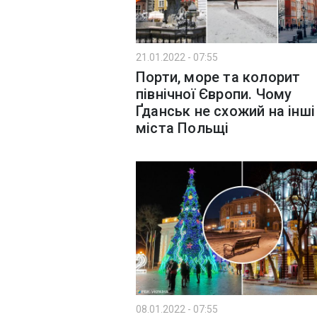
21.01.2022 - 07:55
Порти, море та колорит
північної Європи. Чому
Ґданськ не схожий на інші
міста Польщі
08.01.2022 - 07:55