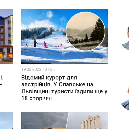
19.02.2022 - 07:35
і.
Відомий курорт для
-
австрійців. У Славське на
Львівщині туристи їздили ще у
18 сторіччі