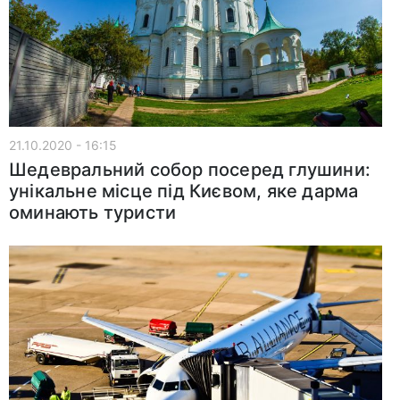
21.10.2020 - 16:15
Шедевральний собор посеред глушини:
унікальне місце під Києвом, яке дарма
оминають туристи