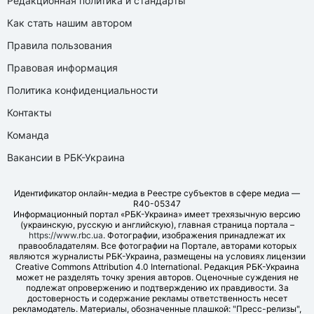
Редакционная политика и стандарты
Как стать нашим автором
Правила пользования
Правовая информация
Политика конфиденциальности
Контакты
Команда
Вакансии в РБК-Украина
Идентификатор онлайн-медиа в Реестре субъектов в сфере медиа —
R40-05347
Информационный портал «РБК-Украина» имеет трехязычную версию
(украинскую, русскую и английскую), главная страница портала –
https://www.rbc.ua
. Фотографии, изображения принадлежат их
правообладателям. Все фотографии на Портале, авторами которых
являются журналисты РБК-Украина, размещены на условиях лицензии
Creative Commons Attribution 4.0 International. Редакция РБК-Украина
может не разделять точку зрения авторов. Оценочные суждения не
подлежат опровержению и подтверждению их правдивости. За
достоверность и содержание рекламы ответственность несет
рекламодатель. Материалы, обозначенные плашкой: "Пресс-релизы",