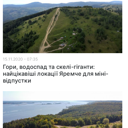
15.11.2020 - 07:35
Гори, водоспад та скелі-гіганти:
найцікавіші локації Яремче для міні-
відпустки