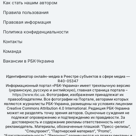
Как стать нашим автором
Правила пользования
Правовая информация
Политика конфиденциальности
Контакты
Команда
Вакансии в РБК-Украина
Идентификатор онлайн-медиа в Реестре субъектов в сфере медиа —
R40-05347
Информационный портал «РБК-Украина» имеет трехязычную версию
(украинскую, русскую и английскую), главная страница портала –
https://www.rbc.ua
. Фотографии, изображения принадлежат их
правообладателям. Все фотографии на Портале, авторами которых
являются журналисты РБК-Украина, размещены на условиях лицензии
Creative Commons Attribution 4.0 International. Редакция РБК-Украина
может не разделять точку зрения авторов. Оценочные суждения не
подлежат опровержению и подтверждению их правдивости. За
достоверность и содержание рекламы ответственность несет
рекламодатель. Материалы, обозначенные плашкой: "Пресс-релизы",
"Спецпроект", "Партнерский материал", "Promo",
"Благотворительность", "Резонанс" размещаются на правах рекламы и