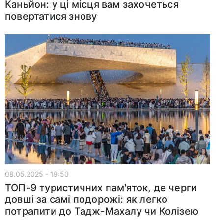
Каньйон: у ці місця вам захочеться
повертатися знову
08.05.2025 - 19:50
ТОП-9 туристичних пам'яток, де черги
довші за самі подорожі: як легко
потрапити до Тадж-Махалу чи Колізею