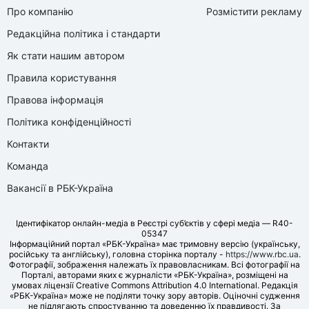
Про компанію
Розмістити рекламу
Редакційна політика і стандарти
Як стати нашим автором
Правила користування
Правова інформація
Політика конфіденційності
Контакти
Команда
Вакансії в РБК-Україна
Ідентифікатор онлайн-медіа в Реєстрі суб’єктів у сфері медіа — R40-
05347
Інформаційний портал «РБК-Україна» має тримовну версію (українську,
російську та англійську), головна сторінка порталу -
https://www.rbc.ua
.
Фотографії, зображення належать їх правовласникам. Всі фотографії на
Порталі, авторами яких є журналісти «РБК-Україна», розміщені на
умовах ліцензії Creative Commons Attribution 4.0 International. Редакція
«РБК-Україна» може не поділяти точку зору авторів. Оціночні судження
не підлягають спростуванню та доведенню їх правдивості. За