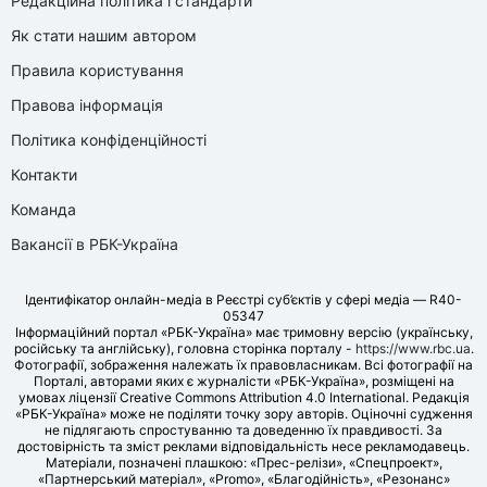
Редакційна політика і стандарти
Як стати нашим автором
Правила користування
Правова інформація
Політика конфіденційності
Контакти
Команда
Вакансії в РБК-Україна
Ідентифікатор онлайн-медіа в Реєстрі суб’єктів у сфері медіа — R40-
05347
Інформаційний портал «РБК-Україна» має тримовну версію (українську,
російську та англійську), головна сторінка порталу -
https://www.rbc.ua
.
Фотографії, зображення належать їх правовласникам. Всі фотографії на
Порталі, авторами яких є журналісти «РБК-Україна», розміщені на
умовах ліцензії Creative Commons Attribution 4.0 International. Редакція
«РБК-Україна» може не поділяти точку зору авторів. Оціночні судження
не підлягають спростуванню та доведенню їх правдивості. За
достовірність та зміст реклами відповідальність несе рекламодавець.
Матеріали, позначені плашкою: «Прес-релізи», «Спецпроект»,
«Партнерський матеріал», «Promo», «Благодійність», «Резонанс»