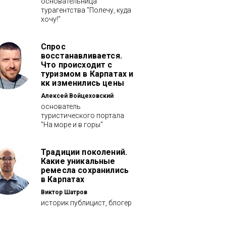
основательница
турагентства "Полечу, куда
хочу!"
Спрос
восстанавливается.
Что происходит с
туризмом в Карпатах и
кк изменились цены
Алексей Войцеховский
основатель
туристического портала
"На море и в горы"
Традиции поколений.
Какие уникальные
ремесла сохранились
в Карпатах
Виктор Шатров
историк публицист, блогер