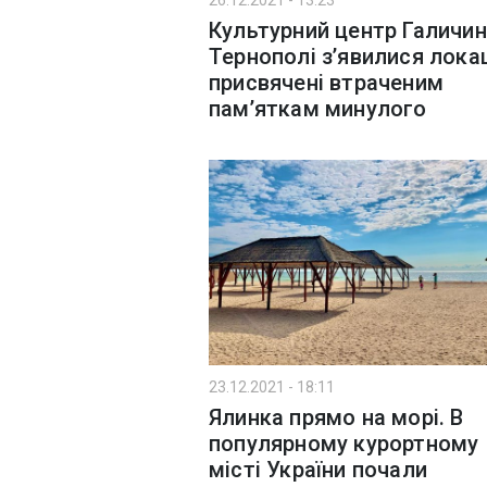
26.12.2021 - 13:23
Культурний центр Галичин
Тернополі з’явилися локац
присвячені втраченим
пам’яткам минулого
23.12.2021 - 18:11
Ялинка прямо на морі. В
популярному курортному
місті України почали