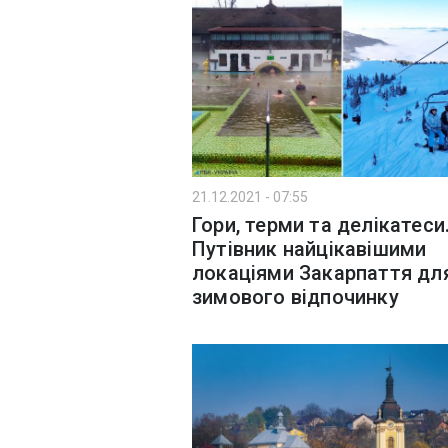
21.12.2021 - 07:55
Гори, терми та делікатеси
Путівник найцікавішими
локаціями Закарпаття дл
зимового відпочинку