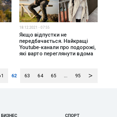
18.12.2021 - 07:55
Якщо відпустки не
передбачається. Найкращі
Youtube-канали про подорожі,
які варто переглянути вдома
>
61
62
63
64
65
...
95
БИЗНЕС
СПОРТ