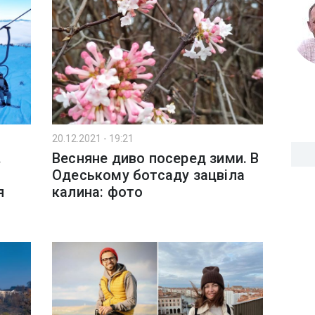
20.12.2021 - 19:21
.
Весняне диво посеред зими. В
Одеському ботсаду зацвіла
я
калина: фото