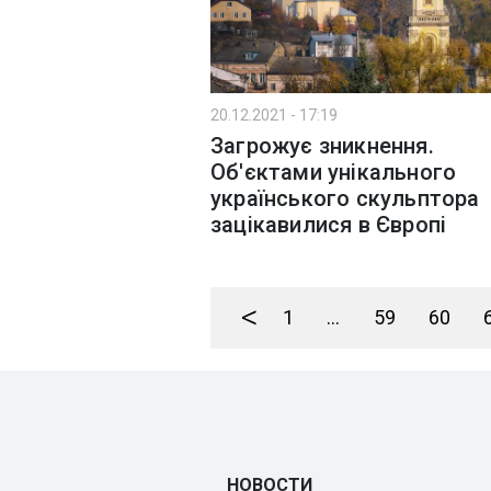
20.12.2021 - 17:19
Загрожує зникнення.
Об'єктами унікального
українського скульптора
зацікавилися в Європі
<
1
...
59
60
НОВОСТИ