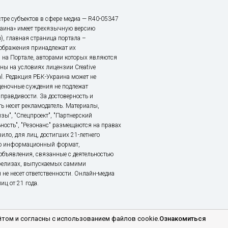
тре субъектов в сфере медиа — R40-05347
аина» имеет трехязычную версию
), главная страница портала –
зображения принадлежат их
 на Портале, авторами которых являются
ы на условиях лицензии Creative
nal. Редакция РБК-Украина может не
ценочные суждения не подлежат
правдивости. За достоверность и
ь несет рекламодатель. Материалы,
зы", "Спецпроект", "Партнерский
ьность", "Резонанс" размещаются на правах
ило, для лиц, достигших 21-летнего
это информационный формат,
объявления, связанные с деятельностью
релизах, выпускаемых самими
 не несет ответственности. Онлайн-медиа
ц от 21 года.
том и согласны с использованием файлов cookie.
Ознакомиться