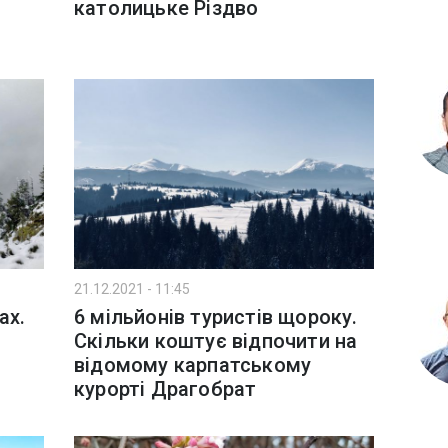
католицьке Різдво
21.12.2021 - 11:45
ах.
6 мільйонів туристів щороку.
Скільки коштує відпочити на
відомому карпатському
курорті Драгобрат