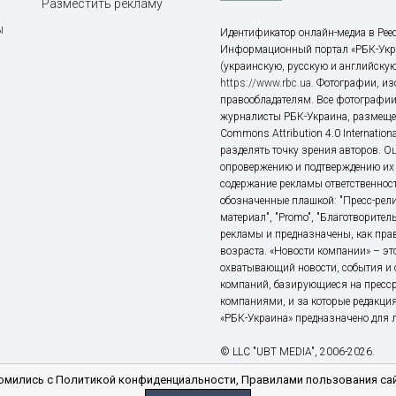
Разместить рекламу
ы
Идентификатор онлайн-медиа в Реес
Информационный портал «РБК-Укр
(украинскую, русскую и английскую
https://www.rbc.ua
. Фотографии, и
правообладателям. Все фотографии
журналисты РБК-Украина, размещен
Commons Attribution 4.0 Internatio
разделять точку зрения авторов. О
опровержению и подтверждению их 
содержание рекламы ответственност
обозначенные плашкой: "Пресс-рели
материал", "Promo", "Благотворител
рекламы и предназначены, как прав
возраста. «Новости компании» – 
охватывающий новости, события и 
компаний, базирующиеся на пресс
компаниями, и за которые редакция
«РБК-Украина» предназначено для ли
© LLC "UBT MEDIA", 2006-2026.
мились с Политикой конфиденциальности, Правилами пользования сай