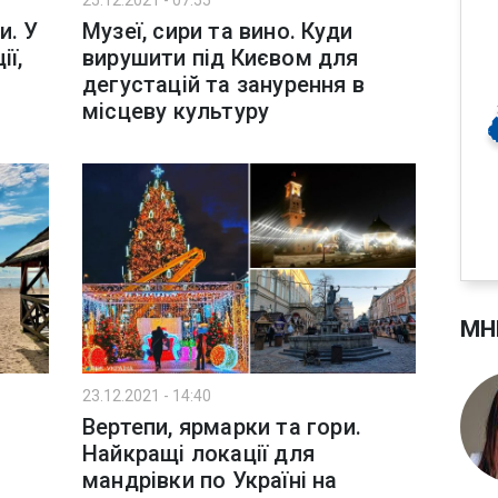
25.12.2021 - 07:55
и. У
Музеї, сири та вино. Куди
ії,
вирушити під Києвом для
дегустацій та занурення в
місцеву культуру
МН
23.12.2021 - 14:40
Вертепи, ярмарки та гори.
Найкращі локації для
мандрівки по Україні на