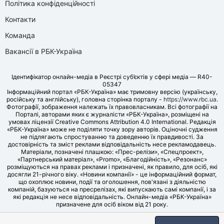
Політика конфіденційності
Контакти
Команда
Вакансії в РБК-Україна
Ідентифікатор онлайн-медіа в Реєстрі суб’єктів у сфері медіа — R40-
05347
Інформаційний портал «РБК-Україна» має тримовну версію (українську,
російську та англійську), головна сторінка порталу -
https://www.rbc.ua
.
Фотографії, зображення належать їх правовласникам. Всі фотографії на
Порталі, авторами яких є журналісти «РБК-Україна», розміщені на
умовах ліцензії Creative Commons Attribution 4.0 International. Редакція
«РБК-Україна» може не поділяти точку зору авторів. Оціночні судження
не підлягають спростуванню та доведенню їх правдивості. За
достовірність та зміст реклами відповідальність несе рекламодавець.
Матеріали, позначені плашкою: «Прес-релізи», «Спецпроект»,
«Партнерський матеріал», «Promo», «Благодійність», «Резонанс»
розміщуються на правах реклами і призначені, як правило, для осіб, які
досягли 21-річного віку. «Новини компанії» - це інформаційний формат,
що охоплює новини, події та оголошення, пов'язані з діяльністю
компаній, базуються на пресрелізах, які випускають самі компанії, і за
які редакція не несе відповідальність. Онлайн-медіа «РБК-Україна»
призначене для осіб віком від 21 року.
© LLC «UBT MEDIA», 2006-2026.