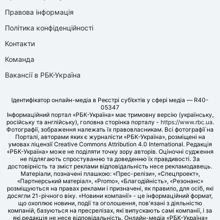
Правова інформація
Політика конфіденційності
Контакти
Команда
Вакансії в РБК-Україна
Ідентифікатор онлайн-медіа в Реєстрі суб’єктів у сфері медіа — R40-
05347
Інформаційний портал «РБК-Україна» має тримовну версію (українську,
російську та англійську), головна сторінка порталу -
https://www.rbc.ua
.
Фотографії, зображення належать їх правовласникам. Всі фотографії на
Порталі, авторами яких є журналісти «РБК-Україна», розміщені на
умовах ліцензії Creative Commons Attribution 4.0 International. Редакція
«РБК-Україна» може не поділяти точку зору авторів. Оціночні судження
не підлягають спростуванню та доведенню їх правдивості. За
достовірність та зміст реклами відповідальність несе рекламодавець.
Матеріали, позначені плашкою: «Прес-релізи», «Спецпроект»,
«Партнерський матеріал», «Promo», «Благодійність», «Резонанс»
розміщуються на правах реклами і призначені, як правило, для осіб, які
досягли 21-річного віку. «Новини компанії» - це інформаційний формат,
що охоплює новини, події та оголошення, пов'язані з діяльністю
компаній, базуються на пресрелізах, які випускають самі компанії, і за
які редакція не несе відповідальність. Онлайн-медіа «РБК-Україна»