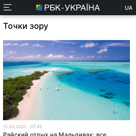
UA
Точки зору
15.09.2020 - 07:45
Райский отдых на Мальдивах: все