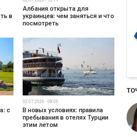
02.07.2020 - 10:11
Албания открыта для
ть в
украинцев: чем заняться и что
посмотреть
ТО
02.07.2020 - 08:05
: с
В новых условиях: правила
пребывания в отелях Турции
этим летом