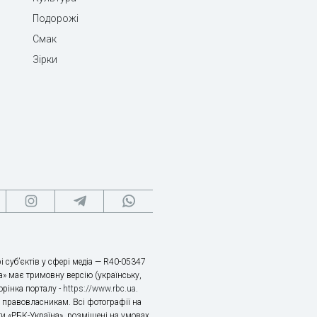
Подорожі
Смак
Зірки
і суб’єктів у сфері медіа — R40-05347
» має тримовну версію (українську,
торінка порталу -
https://www.rbc.ua
.
х правовласникам. Всі фотографії на
ти «РБК-Україна», розміщені на умовах