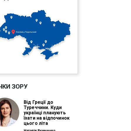
ЧКИ ЗОРУ
Від Греції до
Туреччини. Куди
українці планують
їхати на відпочинок
цього літа
Наталія Якименко