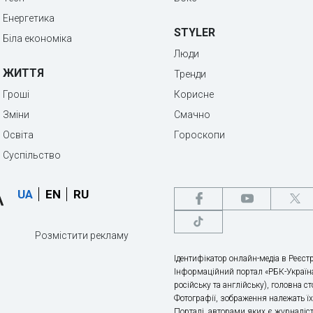
Енергетика
STYLER
Біла економіка
Люди
ЖИТТЯ
Тренди
Гроші
Корисне
Зміни
Смачно
Освіта
Гороскопи
Суспільство
UA
EN
RU
Розмістити рекламу
Ідентифікатор онлайн-медіа в Реєстр
Інформаційний портал «РБК-Україна
російську та англійську), головна с
Фотографії, зображення належать ї
Порталі, авторами яких є журналіс