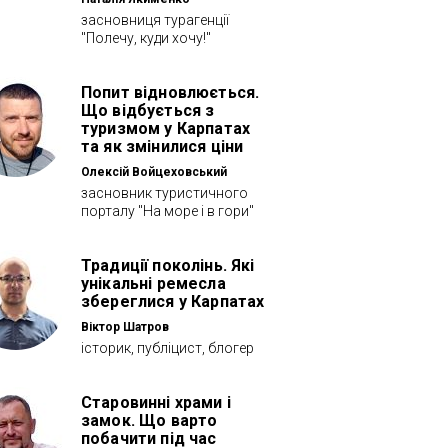
засновниця турагенції
"Полечу, куди хочу!"
Попит відновлюється.
Що відбується з
туризмом у Карпатах
та як змінилися ціни
Олексій Войцеховський
засновник туристичного
порталу "На море і в гори"
Традиції поколінь. Які
унікальні ремесла
збереглися у Карпатах
Віктор Шатров
історик, публіцист, блогер
Старовинні храми і
замок. Що варто
побачити під час