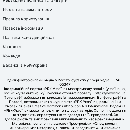
Редакційна політика і стандарти
Як стати нашим автором
Правила користування
Правова інформація
Політика конфіденційності
Контакти
Команда
Вакансії в РБК-Україна
Ідентифікатор онлайн-медіа в Реєстрі суб’єктів у сфері медіа — R40-
05347
Інформаційний портал «РБК-Україна» має тримовну версію (українську,
російську та англійську), головна сторінка порталу -
https://www.rbc.ua
.
Фотографії, зображення належать їх правовласникам. Всі фотографії на
Порталі, авторами яких є журналісти «РБК-Україна», розміщені на
умовах ліцензії Creative Commons Attribution 4.0 International. Редакція
«РБК-Україна» може не поділяти точку зору авторів. Оціночні судження
не підлягають спростуванню та доведенню їх правдивості. За
достовірність та зміст реклами відповідальність несе рекламодавець.
Матеріали, позначені плашкою: «Прес-релізи», «Спецпроект»,
«Партнерський матеріал», «Promo», «Благодійність», «Резонанс»