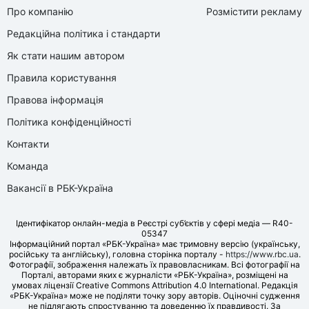
Про компанію
Розмістити рекламу
Редакційна політика і стандарти
Як стати нашим автором
Правила користування
Правова інформація
Політика конфіденційності
Контакти
Команда
Вакансії в РБК-Україна
Ідентифікатор онлайн-медіа в Реєстрі суб’єктів у сфері медіа — R40-
05347
Інформаційний портал «РБК-Україна» має тримовну версію (українську,
російську та англійську), головна сторінка порталу -
https://www.rbc.ua
.
Фотографії, зображення належать їх правовласникам. Всі фотографії на
Порталі, авторами яких є журналісти «РБК-Україна», розміщені на
умовах ліцензії Creative Commons Attribution 4.0 International. Редакція
«РБК-Україна» може не поділяти точку зору авторів. Оціночні судження
не підлягають спростуванню та доведенню їх правдивості. За