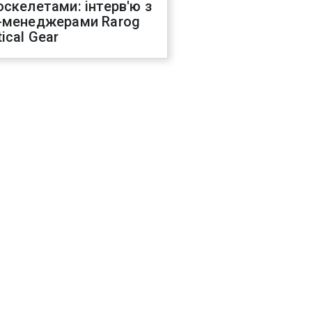
оскелетами: інтерв'ю з
-менеджерами Rarog
ical Gear