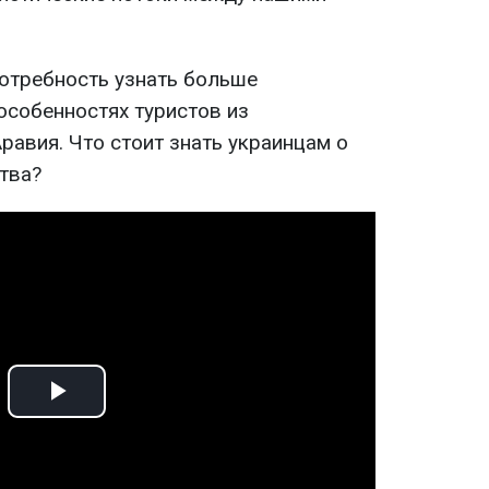
потребность узнать больше
особенностях туристов из
равия. Что стоит знать украинцам о
ства?
Play
Video