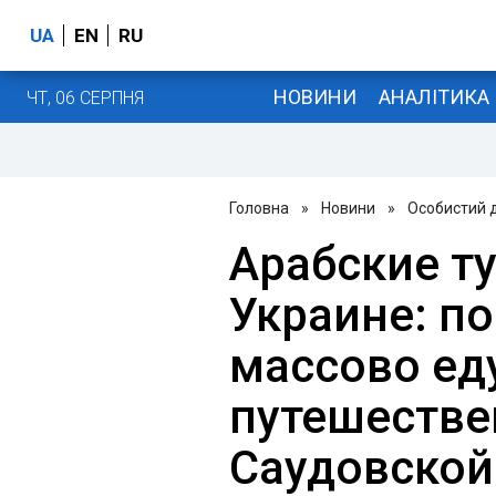
UA
EN
RU
НОВИНИ
АНАЛІТИКА
ЧТ, 06 СЕРПНЯ
Головна
»
Новини
»
Особистий 
Арабские т
Украине: п
массово ед
путешестве
Саудовской