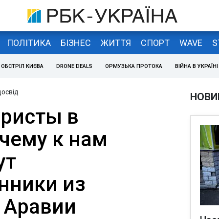
ПОЛІТИКА
БІЗНЕС
ЖИТТЯ
СПОРТ
WAVE
S
ОБСТРІЛ КИЄВА
DRONE DEALS
ОРМУЗЬКА ПРОТОКА
ВІЙНА В УКРАЇНІ
досвід
НОВИ
уристы в
очему к нам
ут
нники из
 Аравии