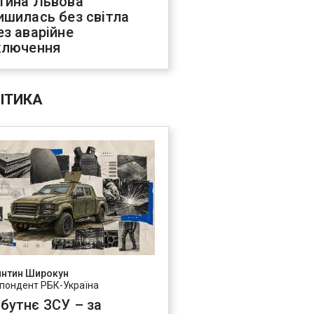
тина Львова
ишилась без світла
ез аварійне
ключення
ІТИКА
янтин Широкун
пондент РБК-Україна
бутнє ЗСУ – за