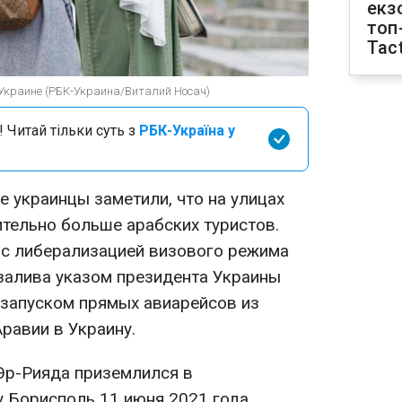
екз
топ
Tact
 Украине (РБК-Украина/Виталий Носач)
 Читай тільки суть з
РБК-Україна у
 украинцы заметили, что на улицах
ительно больше арабских туристов.
 с либерализацией визового режима
залива указом президента Украины
 запуском прямых авиарейсов из
равии в Украину.
Эр-Рияда приземлился в
Борисполь 11 июня 2021 года.