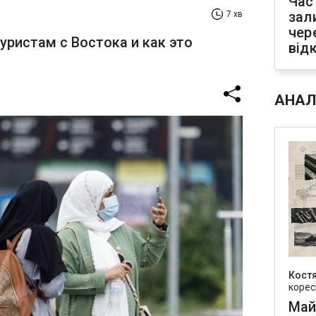
Час
зал
7 хв
чер
уристам с Востока и как это
від
АНАЛ
Кост
корес
Май