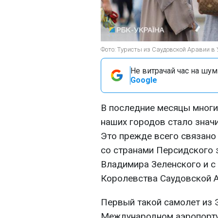
Фото: Туристы из Саудовской Аравии в
Не витрачай час на шум!
Google
В последние месяцы многие
наших городов стало знач
Это прежде всего связано
со странами Персидского 
Владимира Зеленского и с
Королевства Саудовской А
Первый такой самолет из 
Международном аэропорту 