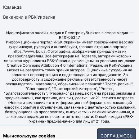
Команда
Вакансии в РБК-Украина
Идентификатор онлайн-медиа в Реестре субъектов в сфере медиа —
R40-05347
Информационный портал «РБК-Украина» имеет трехязычную версию
(украинскую, русскую и английскую), главная страница портала –
https://www.rbc.ua
. Фотографии, изображения принадлежат их
правообладателям. Все фотографии на Портале, авторами которых
являются журналисты РБК-Украина, размещены на условиях лицензии
Creative Commons Attribution 4.0 International. Редакция РБК-Украина
может не разделять точку зрения авторов. Оценочные суждения не
подлежат опровержению и подтверждению их правдивости. За
достоверность и содержание рекламы ответственность несет
рекламодатель. Материалы, обозначенные плашкой: "Пресс-релизы",
"Спецпроект", "Партнерский материал", "Promo",
"Благотворительность", "Резонанс" размещаются на правах рекламы и
предназначены, как правило, для лиц, достигших 21-летнего возраста.
«Новости компании» – это информационный формат, охватывающий
новости, события и объявления, связанные с деятельностью компаний,
базирующиеся на прессрелизах, выпускаемых самими компаниями, и
за которые редакция не несет ответственности. Онлайн-медиа «РБК-
Украина» предназначено для лиц от 21 года.
© LLC "UBT MEDIA", 2006-2026.
Мы используем cookies
СОГЛАШАЮСЬ