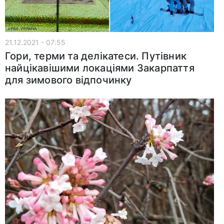
21.12.2021 - 07:55
Гори, терми та делікатеси. Путівник
найцікавішими локаціями Закарпаття
для зимового відпочинку