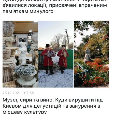
з’явилися локації, присвячені втраченим
пам’яткам минулого
25.12.2021 - 07:55
Музеї, сири та вино. Куди вирушити під
Києвом для дегустацій та занурення в
місцеву культуру