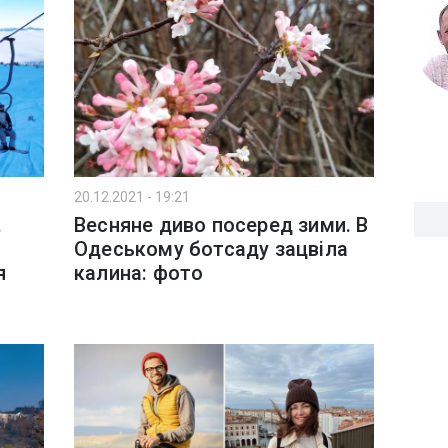
20.12.2021 - 19:21
.
Весняне диво посеред зими. В
Одеському ботсаду зацвіла
я
калина: фото