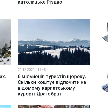
католицьке Різдво
21.12.2021 - 11:45
ах.
6 мільйонів туристів щороку.
Скільки коштує відпочити на
відомому карпатському
курорті Драгобрат