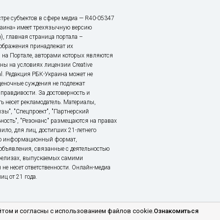
тре субъектов в сфере медиа — R40-05347
аина» имеет трехязычную версию
), главная страница портала –
зображения принадлежат их
 на Портале, авторами которых являются
ы на условиях лицензии Creative
nal. Редакция РБК-Украина может не
ценочные суждения не подлежат
правдивости. За достоверность и
ь несет рекламодатель. Материалы,
зы", "Спецпроект", "Партнерский
ьность", "Резонанс" размещаются на правах
ило, для лиц, достигших 21-летнего
это информационный формат,
объявления, связанные с деятельностью
релизах, выпускаемых самими
 не несет ответственности. Онлайн-медиа
ц от 21 года.
том и согласны с использованием файлов cookie.
Ознакомиться