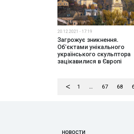
20.12.2021 - 17:19
Загрожує зникнення.
Об'єктами унікального
українського скульптора
зацікавилися в Європі
<
1
...
67
68
НОВОСТИ