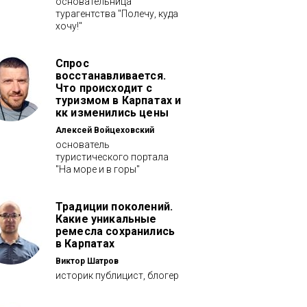
основательница
турагентства "Полечу, куда
хочу!"
Спрос
восстанавливается.
Что происходит с
туризмом в Карпатах и
кк изменились цены
Алексей Войцеховский
основатель
туристического портала
"На море и в горы"
Традиции поколений.
Какие уникальные
ремесла сохранились
в Карпатах
Виктор Шатров
историк публицист, блогер