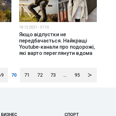
18.12.2021 - 07:55
Якщо відпустки не
передбачається. Найкращі
Youtube-канали про подорожі,
які варто переглянути вдома
>
69
70
71
72
73
...
95
БИЗНЕС
СПОРТ