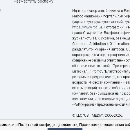
Разместить рекламу
ы
Идентификатор онлайн-медиа в Реес
Информационный портал «РБК-Укр
(украинскую, русскую и английскую
https://www.rbc.ua
. Фотографии, и
правообладателям. Все фотографии
журналисты РБК-Украина, размещен
Commons Attribution 4.0 Internatio
разделять точку зрения авторов. О
опровержению и подтверждению их 
содержание рекламы ответственност
обозначенные плашкой: "Пресс-рели
материал", "Promo", "Благотворител
рекламы и предназначены, как прав
возраста. «Новости компании» – 
охватывающий новости, события и 
компаний, базирующиеся на пресс
компаниями, и за которые редакция
«РБК-Украина» предназначено для ли
© LLC "UBT MEDIA", 2006-2026.
мились с Политикой конфиденциальности, Правилами пользования сай