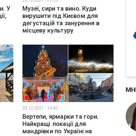
25.12.2021 - 07:55
и. У
Музеї, сири та вино. Куди
ії,
вирушити під Києвом для
дегустацій та занурення в
місцеву культуру
МН
23.12.2021 - 14:40
Вертепи, ярмарки та гори.
Найкращі локації для
мандрівки по Україні на