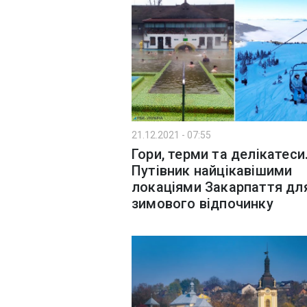
21.12.2021 - 07:55
Гори, терми та делікатеси
Путівник найцікавішими
локаціями Закарпаття дл
зимового відпочинку