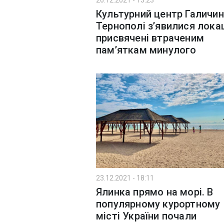
26.12.2021 - 13:23
Культурний центр Галичин
Тернополі з’явилися локац
присвячені втраченим
пам’яткам минулого
23.12.2021 - 18:11
Ялинка прямо на морі. В
популярному курортному
місті України почали