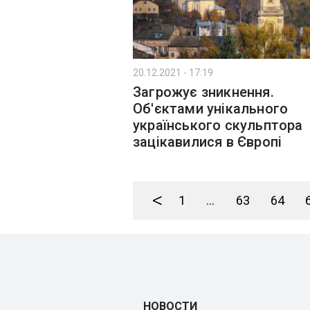
20.12.2021 - 17:19
Загрожує зникнення.
Об'єктами унікального
українського скульптора
зацікавилися в Європі
<
1
...
63
64
НОВОСТИ