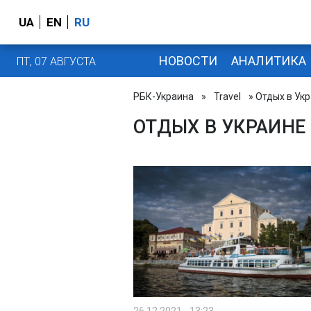
UA
EN
RU
НОВОСТИ
АНАЛИТИКА
ПТ, 07 АВГУСТА
РБК-Украина
»
Travel
» Отдых в Ук
ОТДЫХ В УКРАИНЕ