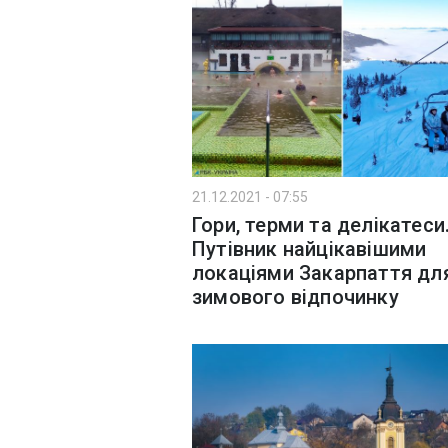
21.12.2021 - 07:55
Гори, терми та делікатеси
Путівник найцікавішими
локаціями Закарпаття дл
зимового відпочинку