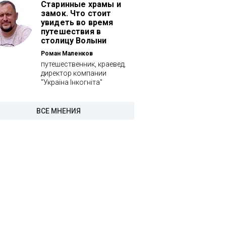
Старинные храмы и
замок. Что стоит
увидеть во время
путешествия в
столицу Волыни
Роман Маленков
путешественник, краевед,
директор компании
"Україна Інкогніта"
ВСЕ МНЕНИЯ