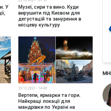
25.12.2021 - 07:55
и. У
Музеї, сири та вино. Куди
ії,
вирушити під Києвом для
дегустацій та занурення в
місцеву культуру
МН
23.12.2021 - 14:40
Вертепи, ярмарки та гори.
Найкращі локації для
мандрівки по Україні на