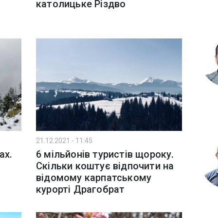
католицьке Різдво
21.12.2021 - 11:45
ах.
6 мільйонів туристів щороку.
Скільки коштує відпочити на
відомому карпатському
курорті Драгобрат