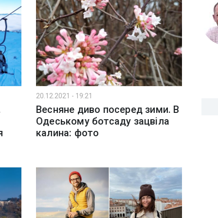
20.12.2021 - 19:21
.
Весняне диво посеред зими. В
Одеському ботсаду зацвіла
я
калина: фото