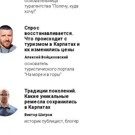
основательница
турагентства "Полечу, куда
хочу!"
Спрос
восстанавливается.
Что происходит с
туризмом в Карпатах и
кк изменились цены
Алексей Войцеховский
основатель
туристического портала
"На море и в горы"
Традиции поколений.
Какие уникальные
ремесла сохранились
в Карпатах
Виктор Шатров
историк публицист, блогер