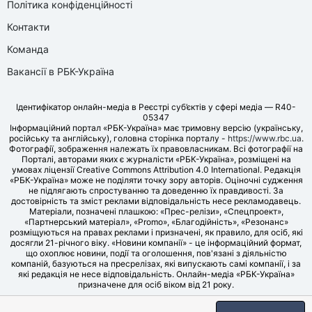
Політика конфіденційності
Контакти
Команда
Вакансії в РБК-Україна
Ідентифікатор онлайн-медіа в Реєстрі суб’єктів у сфері медіа — R40-
05347
Інформаційний портал «РБК-Україна» має тримовну версію (українську,
російську та англійську), головна сторінка порталу -
https://www.rbc.ua
.
Фотографії, зображення належать їх правовласникам. Всі фотографії на
Порталі, авторами яких є журналісти «РБК-Україна», розміщені на
умовах ліцензії Creative Commons Attribution 4.0 International. Редакція
«РБК-Україна» може не поділяти точку зору авторів. Оціночні судження
не підлягають спростуванню та доведенню їх правдивості. За
достовірність та зміст реклами відповідальність несе рекламодавець.
Матеріали, позначені плашкою: «Прес-релізи», «Спецпроект»,
«Партнерський матеріал», «Promo», «Благодійність», «Резонанс»
розміщуються на правах реклами і призначені, як правило, для осіб, які
досягли 21-річного віку. «Новини компанії» - це інформаційний формат,
що охоплює новини, події та оголошення, пов'язані з діяльністю
компаній, базуються на пресрелізах, які випускають самі компанії, і за
які редакція не несе відповідальність. Онлайн-медіа «РБК-Україна»
призначене для осіб віком від 21 року.
© LLC «UBT MEDIA», 2006-2026.