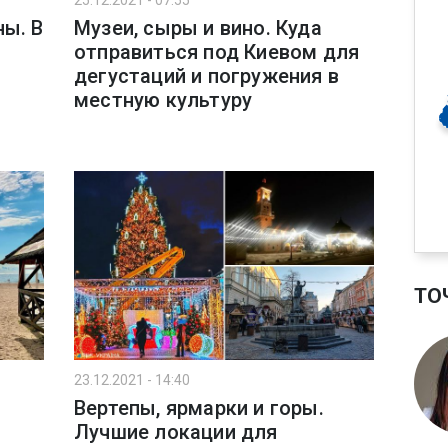
25.12.2021 - 07:55
ны. В
Музеи, сыры и вино. Куда
отправиться под Киевом для
дегустаций и погружения в
местную культуру
ТО
23.12.2021 - 14:40
Вертепы, ярмарки и горы.
Лучшие локации для