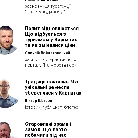
засновниця турагенції
"Полечу, куди хочу!"
Попит відновлюється.
Що відбується з
туризмом у Карпатах
та як змінилися ціни
Олексій Войцеховський
засновник туристичного
порталу "На море і в гори"
Традиції поколінь. Які
унікальні ремесла
збереглися у Карпатах
Віктор Шатров
історик, публіцист, блогер
Старовинні храми і
замок. Що варто
побачити під час