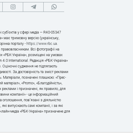
і суб’єктів у сфері медіа — R40-05347
» має тримовну версію (українську,
торінка порталу -
https://www.rbc.ua
.
х правовласникам. Всі фотографії на
ти «РБК-Україна», розміщені на умовах
n 4.0 International. Редакція «РБК-Україна»
в. Оціночні судження не підлягають
ивості. За достовірність та зміст реклами
ь. Матеріали, позначені плашкою: «Прес-
й матеріал», «Promo», «Благодійність»,
 реклами і призначені, як правило, для
«Новини компанії» - це інформаційний
а оголошення, пов'язані з діяльністю
 які випускають самі компанії, і за які
 Онлайн-медіа «РБК-Україна» призначене для