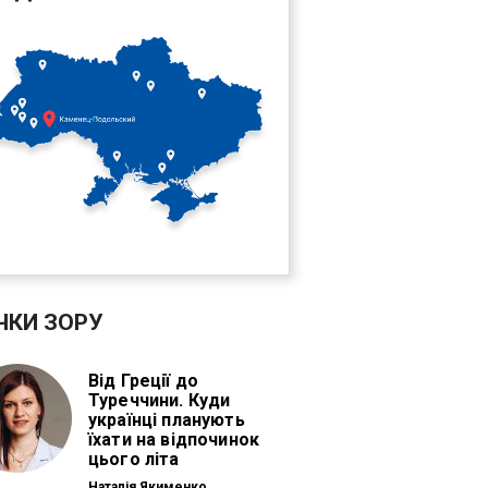
ЧКИ ЗОРУ
Від Греції до
Туреччини. Куди
українці планують
їхати на відпочинок
цього літа
Наталія Якименко