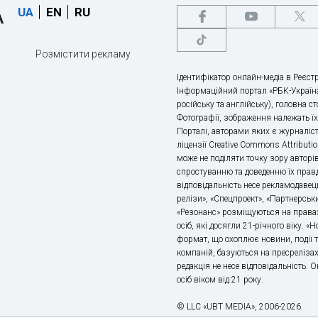
UA
EN
RU
Розмістити рекламу
Ідентифікатор онлайн-медіа в Реєстр
Інформаційний портал «РБК-Україна
російську та англійську), головна с
Фотографії, зображення належать ї
Порталі, авторами яких є журналіс
ліцензії Creative Commons Attributio
може не поділяти точку зору авторі
спростуванню та доведенню їх правд
відповідальність несе рекламодавец
релізи», «Спецпроект», «Партнерськи
«Резонанс» розміщуються на правах
осіб, які досягли 21-річного віку. 
формат, що охоплює новини, події т
компаній, базуються на пресрелізах,
редакція не несе відповідальність.
осіб віком від 21 року.
© LLC «UBT MEDIA», 2006-2026.