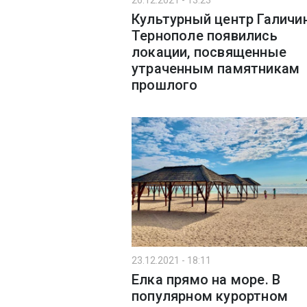
26.12.2021 - 13:23
Культурный центр Галичи
Тернополе появились
локации, посвященные
утраченным памятникам
прошлого
23.12.2021 - 18:11
Елка прямо на море. В
популярном курортном