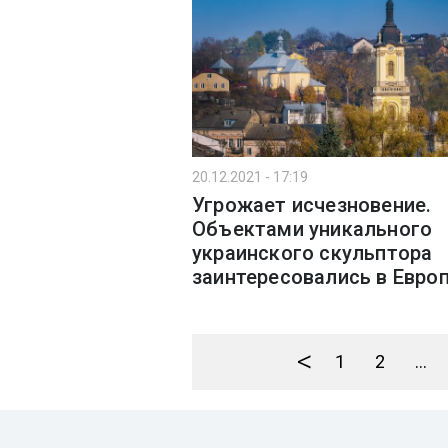
20.12.2021 - 17:19
Угрожает исчезновение.
Объектами уникального
украинского скульптора
заинтересовались в Евро
<
1
2
...