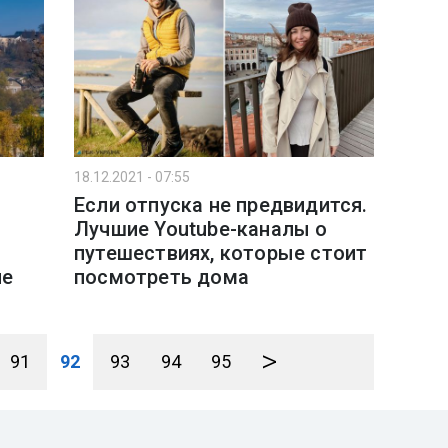
18.12.2021 - 07:55
Если отпуска не предвидится.
Лучшие Youtube-каналы о
путешествиях, которые стоит
пе
посмотреть дома
>
91
92
93
94
95