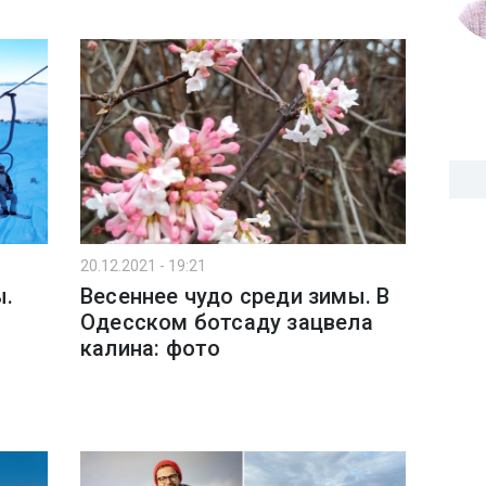
20.12.2021 - 19:21
ы.
Весеннее чудо среди зимы. В
Одесском ботсаду зацвела
калина: фото