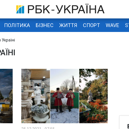
ПОЛІТИКА
БІЗНЕС
ЖИТТЯ
СПОРТ
WAVE
S
 Україні
АЇНІ