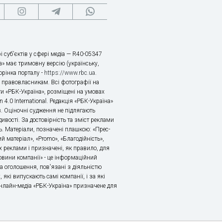
і суб’єктів у сфері медіа — R40-05347
» має тримовну версію (українську,
торінка порталу -
https://www.rbc.ua
.
х правовласникам. Всі фотографії на
ти «РБК-Україна», розміщені на умовах
n 4.0 International. Редакція «РБК-Україна»
в. Оціночні судження не підлягають
ивості. За достовірність та зміст реклами
ь. Матеріали, позначені плашкою: «Прес-
й матеріал», «Promo», «Благодійність»,
 реклами і призначені, як правило, для
«Новини компанії» - це інформаційний
а оголошення, пов'язані з діяльністю
 які випускають самі компанії, і за які
 Онлайн-медіа «РБК-Україна» призначене для