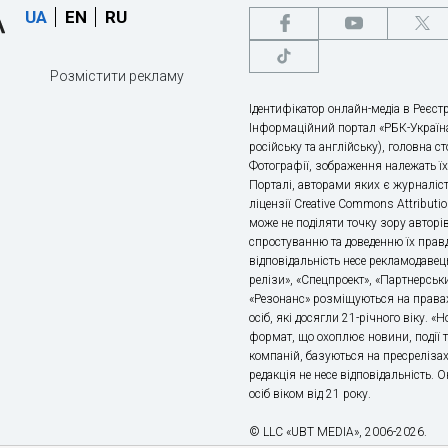
UA
EN
RU
Розмістити рекламу
Ідентифікатор онлайн-медіа в Реєстр
Інформаційний портал «РБК-Україна
російську та англійську), головна с
Фотографії, зображення належать ї
Порталі, авторами яких є журналіс
ліцензії Creative Commons Attributio
може не поділяти точку зору авторі
спростуванню та доведенню їх правд
відповідальність несе рекламодавец
релізи», «Спецпроект», «Партнерськи
«Резонанс» розміщуються на правах
осіб, які досягли 21-річного віку. 
формат, що охоплює новини, події т
компаній, базуються на пресрелізах,
редакція не несе відповідальність.
осіб віком від 21 року.
© LLC «UBT MEDIA», 2006-2026.