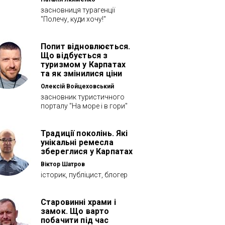
засновниця турагенції
"Полечу, куди хочу!"
Попит відновлюється.
Що відбується з
туризмом у Карпатах
та як змінилися ціни
Олексій Войцеховський
засновник туристичного
порталу "На море і в гори"
Традиції поколінь. Які
унікальні ремесла
збереглися у Карпатах
Віктор Шатров
історик, публіцист, блогер
Старовинні храми і
замок. Що варто
побачити під час