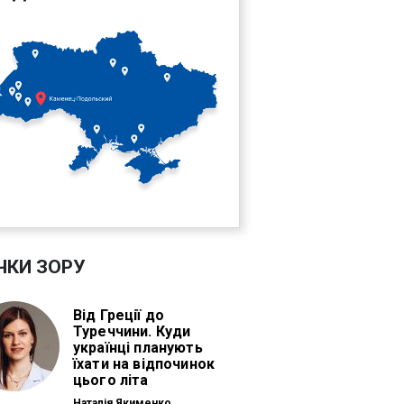
ЧКИ ЗОРУ
Від Греції до
Туреччини. Куди
українці планують
їхати на відпочинок
цього літа
Наталія Якименко