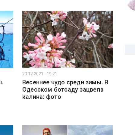
20.12.2021 - 19:21
ы.
Весеннее чудо среди зимы. В
Одесском ботсаду зацвела
калина: фото