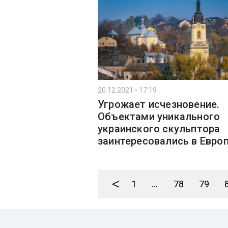
20.12.2021 - 17:19
Угрожает исчезновение.
Объектами уникального
украинского скульптора
заинтересовались в Евро
<
1
...
78
79