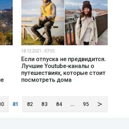
18.12.2021 - 07:55
Если отпуска не предвидится.
Лучшие Youtube-каналы о
путешествиях, которые стоит
пе
посмотреть дома
>
80
81
82
83
84
...
95