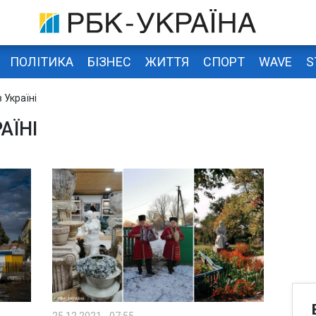
ПОЛІТИКА
БІЗНЕС
ЖИТТЯ
СПОРТ
WAVE
S
 Україні
АЇНІ