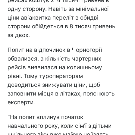
рейсах коштує 2-4 тисячі гривень в
одну сторону. Навіть за мінімальної
ціни авіаквитка переліт в обидві
сторони обійдеться в 8 тисяч гривень
за двох.
Попит на відпочинок в Чорногорії
обвалився, а кількість чартерних
рейсів виявилася на колишньому
рівні. Тому туроператорам
доводиться знижувати ціни, щоб
заповнити місця в літаках, пояснюють
експерти.
"На попит вплинув початок
навчального року, коли сім'ї з дітьми
шкільного віку вже майже не їздять