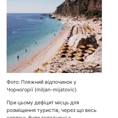
Фото: Пляжний відпочинок у
Чорногорії (miljan-mijatovic)
При цьому дефіцит місць для
розміщення туристів, через що весь
серпень були складнощі з