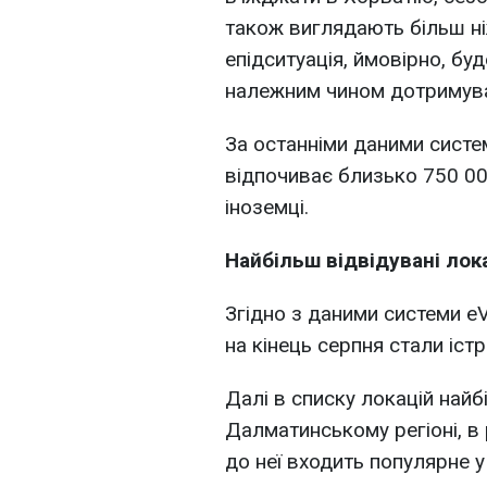
також виглядають більш н
епідситуація, ймовірно, буд
належним чином дотримувати
За останніми даними системи
відпочиває близько 750 000
іноземці.
Найбільш відвідувані лока
Згідно з даними системи eV
на кінець серпня стали істр
Далі в списку локацій найб
Далматинському регіоні, в 
до неї входить популярне у