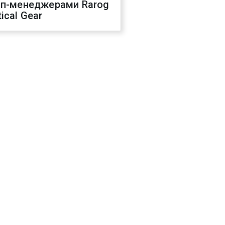
оп-менеджерами Rarog
ical Gear