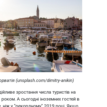
орватія
(unsplash.com/dimitry-anikin)
ійливе зростання числа туристів на
 роком. А сьогодні іноземних гостей в
, ніж у "рекордному" 2019 році. Якщо