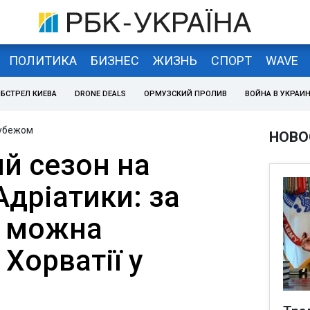
ПОЛИТИКА
БИЗНЕС
ЖИЗНЬ
СПОРТ
WAVE
БСТРЕЛ КИЕВА
DRONE DEALS
ОРМУЗСКИЙ ПРОЛИВ
ВОЙНА В УКРАИ
рубежом
НОВО
й сезон на
дріатики: за
ю можна
 Хорватії у