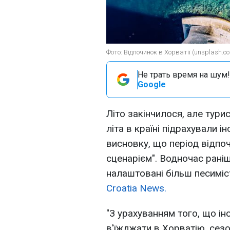
Фото: Відпочинок в Хорватії (unsplash.com
Не трать время на шум!
Google
Літо закінчилося, але турис
літа в країні підрахували 
висновку, що період відпо
сценарієм". Водночас раніш
налаштовані більш песиміс
Croatia News.
"З урахуванням того, що і
в'їжджати в Хорватію, сез