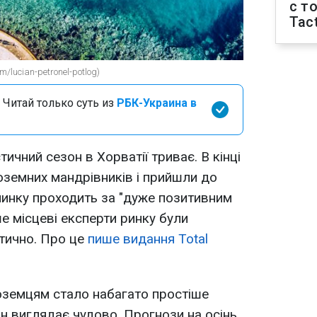
с т
Tact
/lucian-petronel-potlog)
 Читай только суть из
РБК-Украина в
тичний сезон в Хорватії триває. В кінці
іноземних мандрівників і прийшли до
чинку проходить за "дуже позитивним
е місцеві експерти ринку були
тично. Про це
пише видання Total
ноземцям стало набагато простіше
он виглядає чудово. Прогнози на осінь