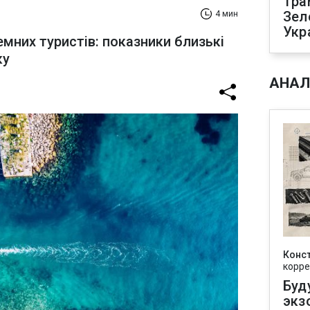
Тра
Зел
4 мин
Укр
земних туристів: показники близькі
ку
АНАЛ
Конс
корре
Буд
экз