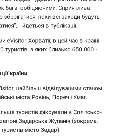
іж багатообіцяючими. Сприятлива
е зберігатися, поки всі заходи будуть
ся", - йдеться в публікації.
 eVisitor Хорватії, в цей час в країні
 туристів, з яких близько 650 000 -
ції країни
isitor, найбільш відвідуваними станом
ійські міста Ровінь, Пореч і Умаг.
ільше туристів фіксували в Сплітсько-
регіоні Задарська Жупанія (зокрема,
 туристів місто Задар).