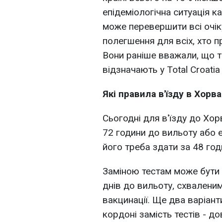
епідеміологічна ситуація к
може перевершити всі очік
полегшення для всіх, хто п
Вони раніше вважали, що та
відзначають у Total Croatia
Які правила в'їзду в Хорв
Сьогодні для в'їзду до Хор
72 години до вильоту або 
його треба здати за 48 год
Заміною тестам може бути 
днів до вильоту, схвалени
вакцинації. Ще два варіант
кордоні замість тестів - д