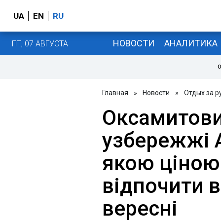
UA
EN
RU
НОВОСТИ
АНАЛИТИКА
ПТ, 07 АВГУСТА
О
Главная
»
Новости
»
Отдых за 
Оксамитови
узбережжі А
якою ціно
відпочити в
вересні