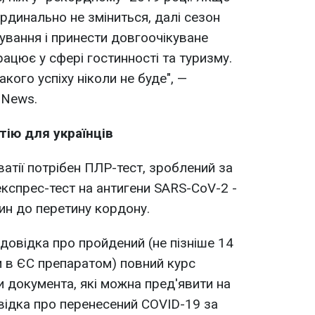
ардинально не зміниться, далі сезон
ування і принести довгоочікуване
рацює у сфері гостинності та туризму.
кого успіху ніколи не буде", —
 News.
атію для українців
ватії потрібен ПЛР-тест, зроблений за
експрес-тест на антигени SARS-CoV-2 -
ин до перетину кордону.
довідка про пройдений (не пізніше 14
м в ЄС препаратом) повний курс
и документа, які можна пред'явити на
овідка про перенесений COVID-19 за