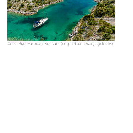
Фото: Відпочинок у Хорватії (unsplash.com/sergii gulenok)