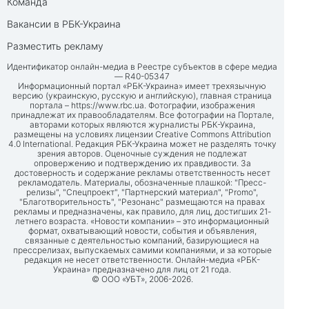
Команда
Вакансии в РБК-Украина
Разместить рекламу
Идентификатор онлайн-медиа в Реестре субъектов в сфере медиа
— R40-05347
Информационный портал «РБК-Украина» имеет трехязычную
версию (украинскую, русскую и английскую), главная страница
портала –
https://www.rbc.ua
. Фотографии, изображения
принадлежат их правообладателям. Все фотографии на Портале,
авторами которых являются журналисты РБК-Украина,
размещены на условиях лицензии Creative Commons Attribution
4.0 International. Редакция РБК-Украина может не разделять точку
зрения авторов. Оценочные суждения не подлежат
опровержению и подтверждению их правдивости. За
достоверность и содержание рекламы ответственность несет
рекламодатель. Материалы, обозначенные плашкой: "Пресс-
релизы", "Спецпроект", "Партнерский материал", "Promo",
"Благотворительность", "Резонанс" размещаются на правах
рекламы и предназначены, как правило, для лиц, достигших 21-
летнего возраста. «Новости компании» – это информационный
формат, охватывающий новости, события и объявления,
связанные с деятельностью компаний, базирующиеся на
прессрелизах, выпускаемых самими компаниями, и за которые
редакция не несет ответственности. Онлайн-медиа «РБК-
Украина» предназначено для лиц от 21 года.
© ООО «УБТ», 2006-2026.