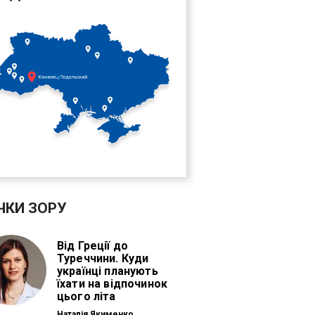
ЧКИ ЗОРУ
Від Греції до
Туреччини. Куди
українці планують
їхати на відпочинок
цього літа
Наталія Якименко