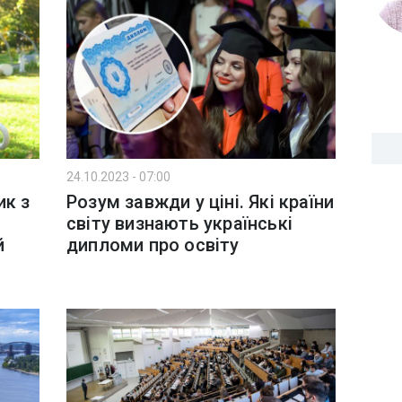
24.10.2023 - 07:00
ик з
Розум завжди у ціні. Які країни
світу визнають українські
й
дипломи про освіту