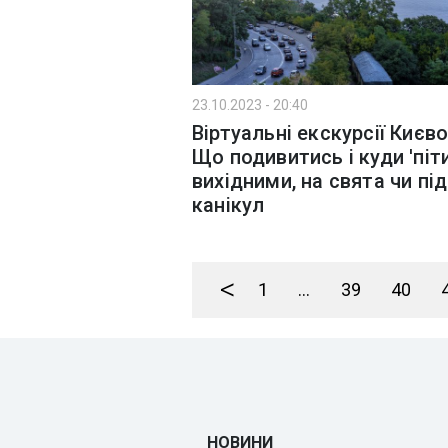
23.10.2023 - 20:40
Віртуальні екскурсії Києв
Що подивитись і куди 'піти
вихідними, на свята чи під
канікул
<
1
...
39
40
НОВИНИ