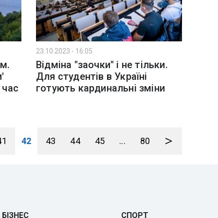
23.10.2023 - 16:05
ом.
Відміна "заочки" і не тільки.
'
Для студентів в Україні
 час
готують кардинальні зміни
>
41
42
43
44
45
...
80
БІЗНЕС
СПОРТ