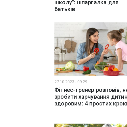
школу": шпаргалка для
батьків
27.10.2023 - 09:29
Фітнес-тренер розповів, я
зробити харчування дити
здоровим: 4 простих крок