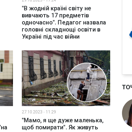
29.10.2023 - 17:24
"В жодній країні світу не
вивчають 17 предметів
одночасно". Педагог назвала
головні складнощі освіти в
Україні під час війни
ТО
27.10.2023 - 11:29
"Мамо, я ще дуже маленька,
"на
щоб помирати". Як живуть