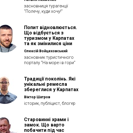
засновниця турагенції
"Полечу, куди хочу!"
Попит відновлюється.
Що відбується з
туризмом у Карпатах
та як змінилися ціни
Олексій Войцеховський
засновник туристичного
порталу "На море і в гори"
Традиції поколінь. Які
унікальні ремесла
збереглися у Карпатах
Віктор Шатров
історик, публіцист, блогер
Старовинні храми і
замок. Що варто
побачити під час