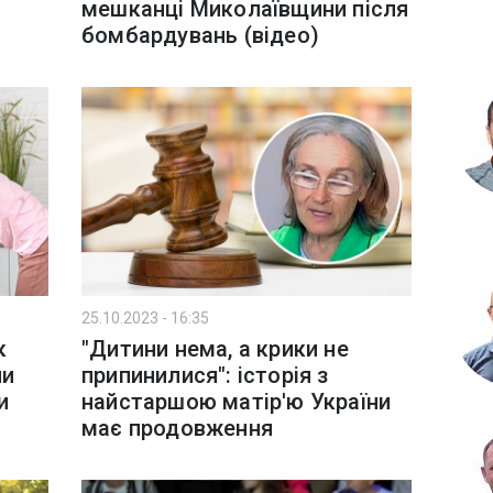
мешканці Миколаївщини після
бомбардувань (відео)
25.10.2023 - 16:35
к
"Дитини нема, а крики не
ни
припинилися": історія з
и
найстаршою матір'ю України
має продовження