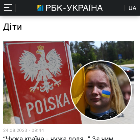
UA
Діти
24.08.2023 - 09:44
“Чужа країна - чужа доля…" За чим