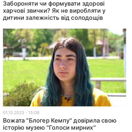
Забороняти чи формувати здорові
харчові звички? Як не виробляти у
дитини залежність від солодощів
01.10.2023 - 15:06
Вожата "Блогер Кемпу" довірила свою
історію музею "Голоси мирних"