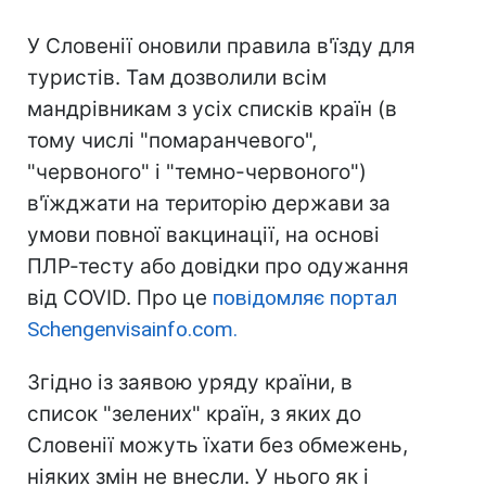
У Словенії оновили правила в'їзду для
туристів. Там дозволили всім
мандрівникам з усіх списків країн (в
тому числі "помаранчевого",
"червоного" і "темно-червоного")
в'їжджати на територію держави за
умови повної вакцинації, на основі
ПЛР-тесту або довідки про одужання
від COVID. Про це
повідомляє портал
Schengenvisainfo.com.
Згідно із заявою уряду країни, в
список "зелених" країн, з яких до
Словенії можуть їхати без обмежень,
ніяких змін не внесли. У нього як і