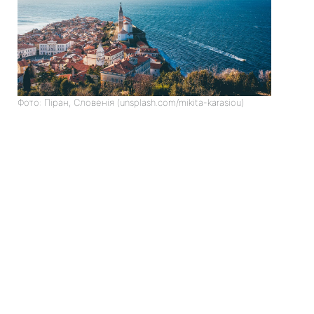
Фото: Піран, Словенія (unsplash.com/mikita-karasiou)