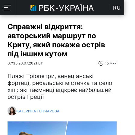
RU
Справжні відкриття:
авторський маршрут по
Криту, який покаже острів
під іншим кутом
07:35 20.07.2021 Вт
15 мин
Пляжі Тріопетри, венеціанські
фортеці, рибальські містечка та село
хіпі: які таємниці відкриє найбільший
острів Греції
КАТЕРИНА ГОНЧАРОВА