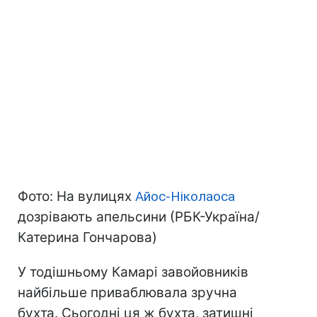
Фото: На вулицях
Айос-Ніколаоса
дозрівають апельсини (РБК-Україна/
Катерина Гончарова)
У тодішньому Камарі завойовників
найбільше приваблювала зручна
бухта. Сьогодні ця ж бухта, затишні