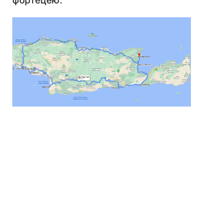
фортецею.