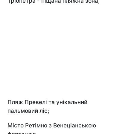
Тріопетра - піщана пляжна зона;
Пляж Превелі та унікальний
пальмовий ліс;
Місто Ретімно з Венеціанською