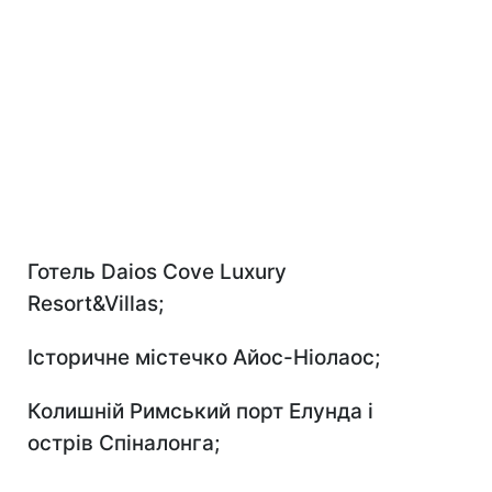
Готель
Daios Cove Luxury
Resort&Villas;
Історичне містечко Айос-Ніолаос;
Колишній Римський порт Елунда і
острів Спіналонга;