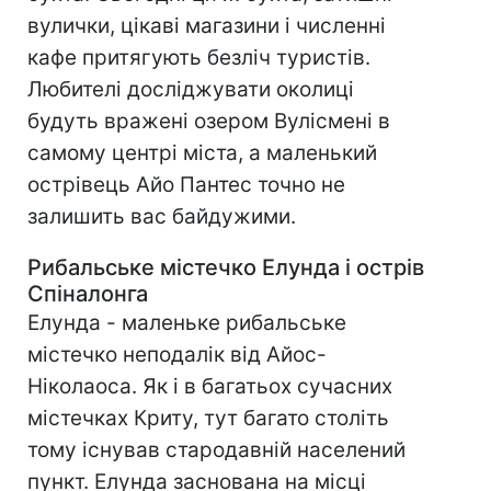
вулички, цікаві магазини і численні
кафе притягують безліч туристів.
Любителі досліджувати околиці
будуть вражені озером Вулісмені в
самому центрі міста, а маленький
острівець Айо Пантес точно не
залишить вас байдужими.
Рибальське містечко Елунда і острів
Спіналонга
Елунда - маленьке рибальське
містечко неподалік від Айос-
Ніколаоса. Як і в багатьох сучасних
містечках Криту, тут багато століть
тому існував стародавній населений
пункт. Елунда заснована на місці