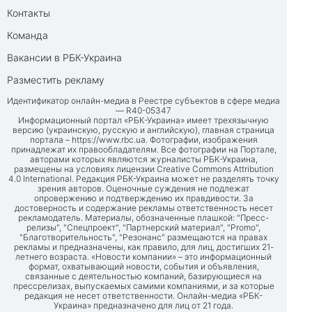
Контакты
Команда
Вакансии в РБК-Украина
Разместить рекламу
Идентификатор онлайн-медиа в Реестре субъектов в сфере медиа
— R40-05347
Информационный портал «РБК-Украина» имеет трехязычную
версию (украинскую, русскую и английскую), главная страница
портала –
https://www.rbc.ua
. Фотографии, изображения
принадлежат их правообладателям. Все фотографии на Портале,
авторами которых являются журналисты РБК-Украина,
размещены на условиях лицензии Creative Commons Attribution
4.0 International. Редакция РБК-Украина может не разделять точку
зрения авторов. Оценочные суждения не подлежат
опровержению и подтверждению их правдивости. За
достоверность и содержание рекламы ответственность несет
рекламодатель. Материалы, обозначенные плашкой: "Пресс-
релизы", "Спецпроект", "Партнерский материал", "Promo",
"Благотворительность", "Резонанс" размещаются на правах
рекламы и предназначены, как правило, для лиц, достигших 21-
летнего возраста. «Новости компании» – это информационный
формат, охватывающий новости, события и объявления,
связанные с деятельностью компаний, базирующиеся на
прессрелизах, выпускаемых самими компаниями, и за которые
редакция не несет ответственности. Онлайн-медиа «РБК-
Украина» предназначено для лиц от 21 года.