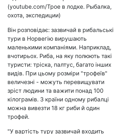
(youtube.com/Трое в лодке. Рыбалка,
охота, экспедиции)
Він розповідає: зазвичай в рибальські
тури в Норвегію вирушають
маленькими компаніями. Наприклад,
вчотирьох. Риба, на яку полюють такі
туристи: тріска, палтус, багато інших
видів. При цьому розміри "трофеїв"
величезні - можуть перевищувати
зріст людини та важити понад 100
кілограмів. З країни одному рибалці
можна вивезти 18 кг риби й один
трофей.
"У вартість туру зазвичай входить