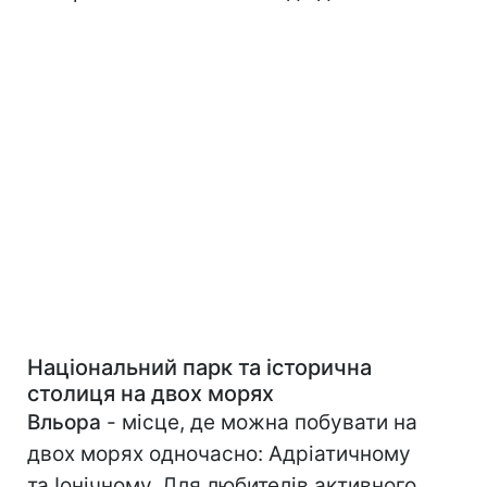
Національний парк та історична
столиця на двох морях
Вльора
- місце, де можна побувати на
двох морях одночасно: Адріатичному
та Іонічному. Для любителів активного