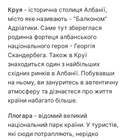
Круя
- історична столиця Албанії,
місто яке називають - "Балконом"
Адріатики. Саме тут збереглася
родинна фортеця албанського
національного героя - Георгія
Скандербега. Також в Круї
знаходиться один з найбільших
східних ринків в Албанії. Побувавши
на ньому, ви зануритесь в автентичну
атмосферу та дізнаєтеся про життя
країни набагато більше.
Л
логара
- відомий великий
національний парк країни. У туристів,
які сюди потрапляють, нерідко