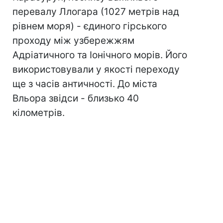
перевалу Ллогара (1027 метрів над
рівнем моря) - єдиного гірського
проходу між узбережжям
Адріатичного та Іонічного морів. Його
використовували у якості переходу
ще з часів античності. До міста
Вльора звідси - близько 40
кілометрів.