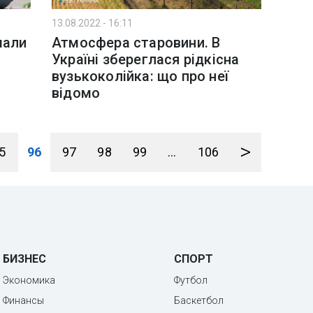
13.08.2022 - 16:11
мали
Атмосфера старовини. В
Україні збереглася рідкісна
вузькоколійка: що про неї
відомо
>
5
96
97
98
99
...
106
БИЗНЕС
СПОРТ
Экономика
Футбол
Финансы
Баскетбол