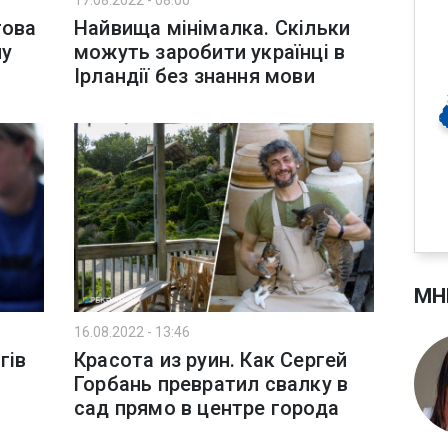
17.08.2022 - 08:00
това
Найвища мінімалка. Скільки
ну
можуть заробити українці в
Ірландії без знання мови
МН
16.08.2022 - 13:46
гів
Красота из руин. Как Сергей
Горбань превратил свалку в
сад прямо в центре города