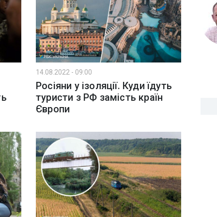
14.08.2022 - 09:00
Росіяни у ізоляції. Куди їдуть
ть
туристи з РФ замість країн
Європи