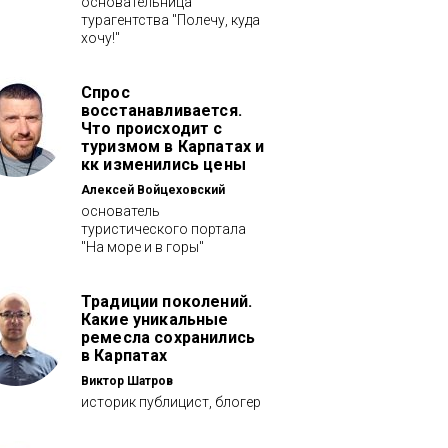
основательница
турагентства "Полечу, куда
хочу!"
Спрос
восстанавливается.
Что происходит с
туризмом в Карпатах и
кк изменились цены
Алексей Войцеховский
основатель
туристического портала
"На море и в горы"
Традиции поколений.
Какие уникальные
ремесла сохранились
в Карпатах
Виктор Шатров
историк публицист, блогер