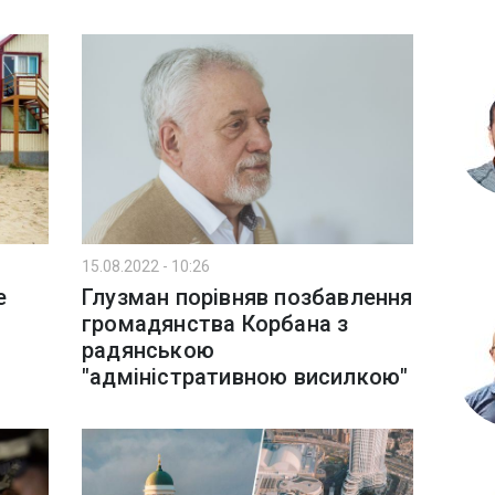
15.08.2022 - 10:26
е
Глузман порівняв позбавлення
громадянства Корбана з
радянською
"адміністративною висилкою"