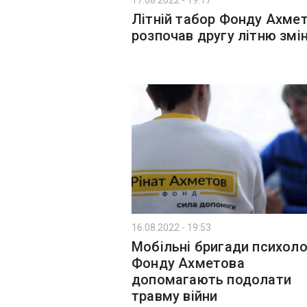
17.08.2022 - 19:17
Літній табор Фонду Ахме
розпочав другу літню змі
16.08.2022 - 19:53
Мобільні бригади психоло
Фонду Ахметова
допомагають подолати
травму війни