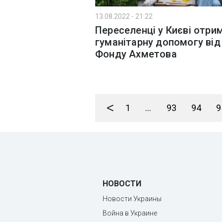
13.08.2022 - 21:22
Переселенці у Києві отри
гуманітарну допомогу від
Фонду Ахметова
<
1
...
93
94
9
НОВОСТИ
Новости Украины
Война в Украине