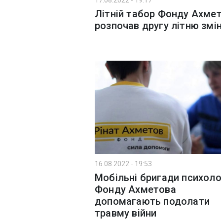
17.08.2022 - 19:17
Літній табор Фонду Ахме
розпочав другу літню змі
16.08.2022 - 19:53
Мобільні бригади психоло
Фонду Ахметова
допомагають подолати
травму війни