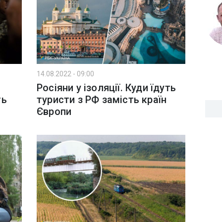
14.08.2022 - 09:00
Росіяни у ізоляції. Куди їдуть
ть
туристи з РФ замість країн
Європи