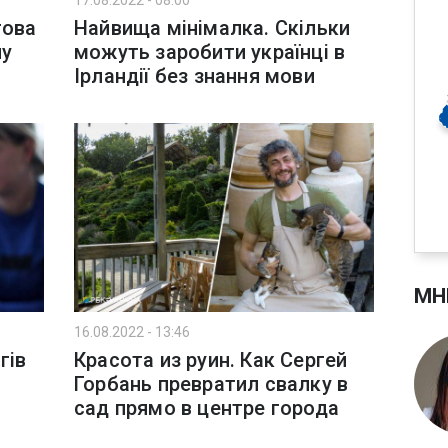
17.08.2022 - 08:00
това
Найвища мінімалка. Скільки
ну
можуть заробити українці в
Ірландії без знання мови
МН
16.08.2022 - 13:46
гів
Красота из руин. Как Сергей
Горбань превратил свалку в
сад прямо в центре города