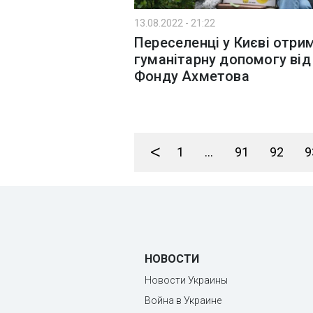
13.08.2022 - 21:22
Переселенці у Києві отри
гуманітарну допомогу від
Фонду Ахметова
<
1
...
91
92
9
НОВОСТИ
Новости Украины
Война в Украине