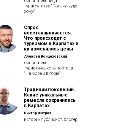
основательница
турагентства "Полечу, куда
хочу!"
Спрос
восстанавливается.
Что происходит с
туризмом в Карпатах и
кк изменились цены
Алексей Войцеховский
основатель
туристического портала
"На море и в горы"
Традиции поколений.
Какие уникальные
ремесла сохранились
в Карпатах
Виктор Шатров
историк публицист, блогер