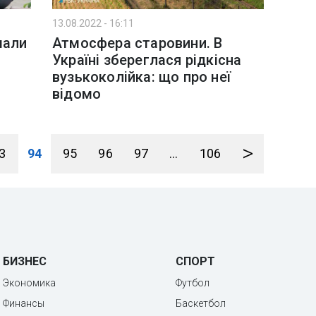
13.08.2022 - 16:11
мали
Атмосфера старовини. В
Україні збереглася рідкісна
вузькоколійка: що про неї
відомо
>
3
94
95
96
97
...
106
БИЗНЕС
СПОРТ
Экономика
Футбол
Финансы
Баскетбол