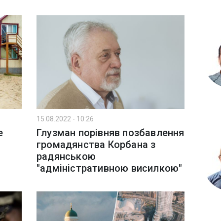
15.08.2022 - 10:26
е
Глузман порівняв позбавлення
громадянства Корбана з
радянською
"адміністративною висилкою"