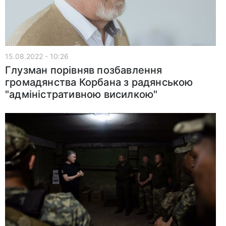
15.08.2022 - 10:26
Глузман порівняв позбавлення
громадянства Корбана з радянською
"адміністративною висилкою"