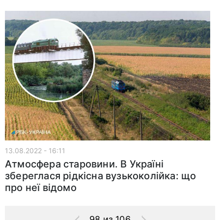
13.08.2022 - 16:11
Атмосфера старовини. В Україні
збереглася рідкісна вузькоколійка: що
про неї відомо
98 из 106