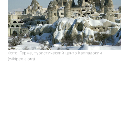
Фото: Герме, туристический центр Каппадокии
(wikipedia.org)