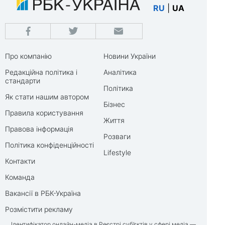
RU
|
UA
Про компанію
Новини України
Редакційна політика і
Аналітика
стандарти
Політика
Як стати нашим автором
Бізнес
Правила користування
Життя
Правова інформація
Розваги
Політика конфіденційності
Lifestyle
Контакти
Команда
Вакансії в РБК-Україна
Розмістити рекламу
Ідентифікатор онлайн-медіа в Реєстрі суб’єктів у сфері медіа —