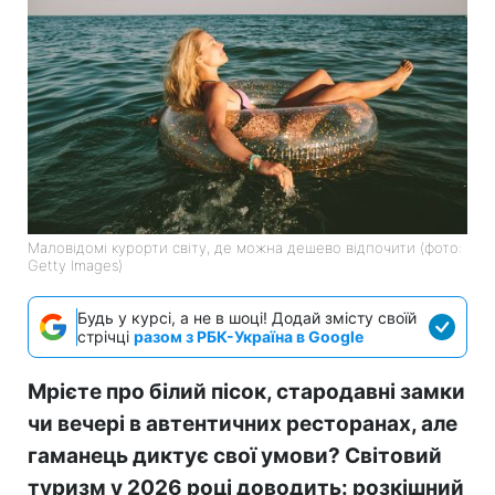
Маловідомі курорти світу, де можна дешево відпочити (фото:
Getty Images)
Будь у курсі, а не в шоці! Додай змісту своїй
стрічці
разом з РБК-Україна в Google
Мрієте про білий пісок, стародавні замки
чи вечері в автентичних ресторанах, але
гаманець диктує свої умови? Світовий
туризм у 2026 році доводить: розкішний