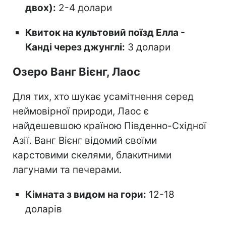
двох):
2-4 долари
Квиток на культовий поїзд Елла -
Канді через джунглі:
3 долари
Озеро Ванг Вієнг, Лаос
Для тих, хто шукає усамітнення серед
неймовірної природи, Лаос є
найдешевшою країною Південно-Східної
Азії. Ванг Вієнг відомий своїми
карстовими скелями, блакитними
лагунами та печерами.
Кімната з видом на гори:
12-18
доларів