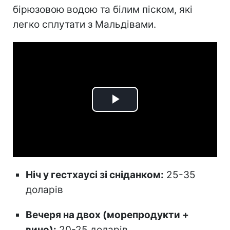
бірюзовою водою та білим піском, які
легко сплутати з Мальдівами.
Play
Video
Ніч у гестхаусі зі сніданком:
25-35
доларів
Вечеря на двох (морепродукти +
вино):
20-25 доларів