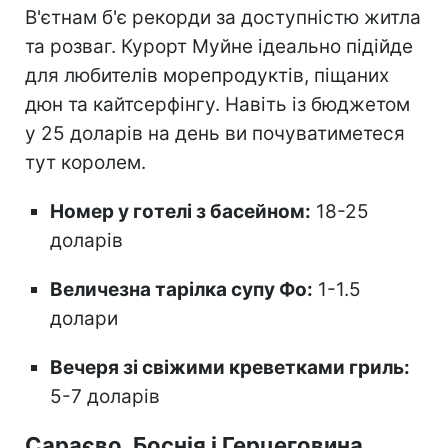
В'єтнам б'є рекорди за доступністю житла
та розваг. Курорт Муйне ідеально підійде
для любителів морепродуктів, піщаних
дюн та кайтсерфінгу. Навіть із бюджетом
у 25 доларів на день ви почуватиметеся
тут королем.
Номер у готелі з басейном:
18-25
доларів
Величезна тарілка супу Фо:
1-1.5
долари
Вечеря зі свіжими креветками гриль:
5-7 доларів
Сараєво, Боснія і Герцеговина