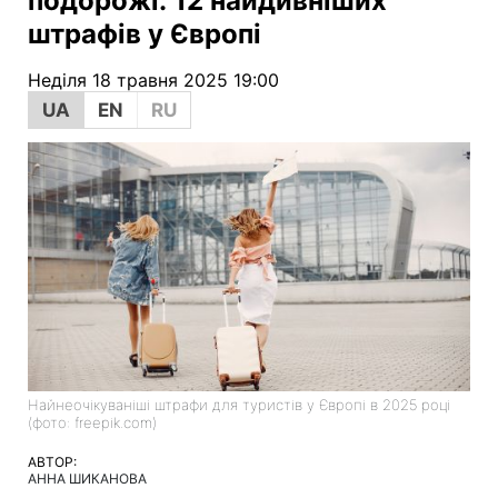
подорожі: 12 найдивніших
штрафів у Європі
Неділя 18 травня 2025 19:00
UA
EN
RU
Найнеочікуваніші штрафи для туристів у Європі в 2025 році
(фото: freepik.com)
АВТОР:
АННА ШИКАНОВА