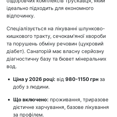
оздоровчих комплексів Трускавця, який
ідеально підходить для економного
відпочинку.
Спеціалізується на лікуванні шлунково-
кишкового тракту, сечокам'яної хвороби
та порушень обміну речовин (цукровий
діабет). Санаторій має власну серйозну
діагностичну базу та бювет мінеральних
вод.
Ціна у 2026 році:
від
980-1150 грн
за
добу з людини.
Що включено:
проживання, триразове
дієтичне харчування, базове лікування
за профілем.