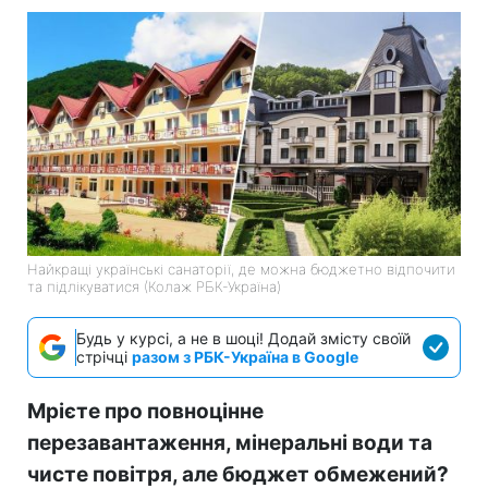
Найкращі українські санаторії, де можна бюджетно відпочити
та підлікуватися (Колаж РБК-Україна)
Будь у курсі, а не в шоці! Додай змісту своїй
стрічці
разом з РБК-Україна в Google
Мрієте про повноцінне
перезавантаження, мінеральні води та
чисте повітря, але бюджет обмежений?