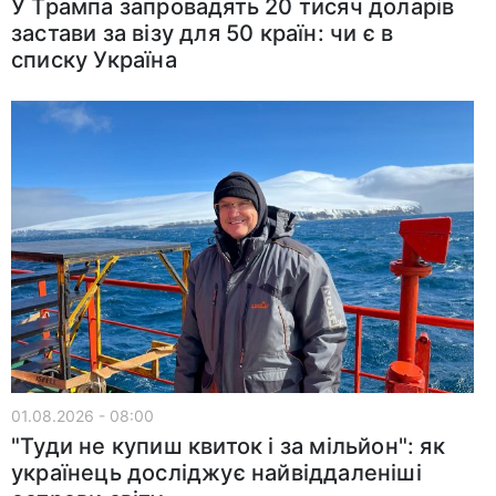
У Трампа запровадять 20 тисяч доларів
застави за візу для 50 країн: чи є в
списку Україна
01.08.2026 - 08:00
"Туди не купиш квиток і за мільйон": як
українець досліджує найвіддаленіші