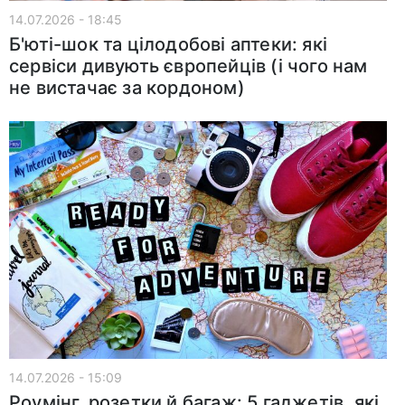
14.07.2026 - 18:45
Б'юті-шок та цілодобові аптеки: які
сервіси дивують європейців (і чого нам
не вистачає за кордоном)
14.07.2026 - 15:09
Роумінг, розетки й багаж: 5 гаджетів, які