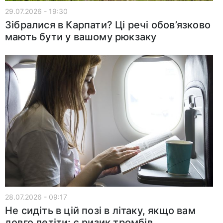
29.07.2026 - 19:30
Зібралися в Карпати? Ці речі обов’язково
мають бути у вашому рюкзаку
28.07.2026 - 09:17
Не сидіть в цій позі в літаку, якщо вам
довго летіти: є ризик тромбів