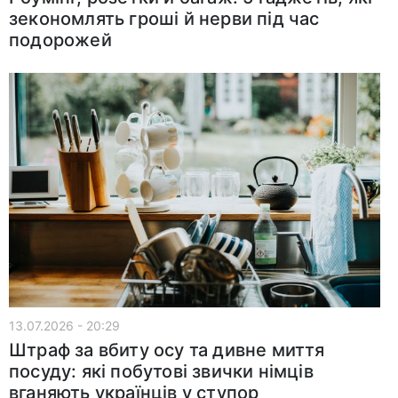
зекономлять гроші й нерви під час
подорожей
13.07.2026 - 20:29
Штраф за вбиту осу та дивне миття
посуду: які побутові звички німців
вганяють українців у ступор