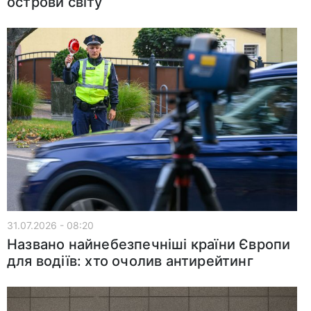
острови світу
31.07.2026 - 08:20
Названо найнебезпечніші країни Європи
для водіїв: хто очолив антирейтинг