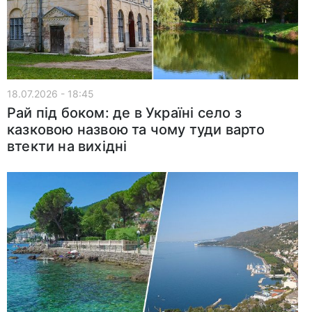
18.07.2026 - 18:45
Рай під боком: де в Україні село з
казковою назвою та чому туди варто
втекти на вихідні