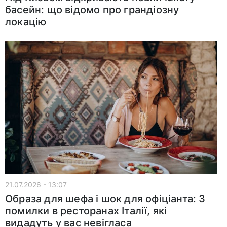
басейн: що відомо про грандіозну
локацію
21.07.2026 - 13:07
Образа для шефа і шок для офіціанта: 3
помилки в ресторанах Італії, які
видадуть у вас невігласа