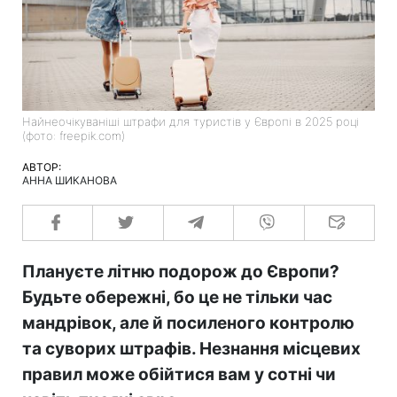
Найнеочікуваніші штрафи для туристів у Європі в 2025 році
(фото: freepik.com)
АВТОР:
АННА ШИКАНОВА
Плануєте літню подорож до Європи?
Будьте обережні, бо це не тільки час
мандрівок, але й посиленого контролю
та суворих штрафів. Незнання місцевих
правил може обійтися вам у сотні чи