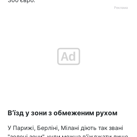
300 євро.
В’їзд у зони з обмеженим рухом
У Парижі, Берліні, Мілані діють так звані
"зелені зони", куди можна в’їжджати лише