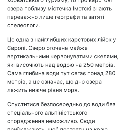
хорватського туризму, то про карстові
озера поблизу містечка Імотскі знають
переважно лише географи та затяті
спелеологи.
Це одна з найглибших карстових лійок у
Європі. Озеро оточене майже
вертикальними червонуватими скелями,
які височіють над водою на 250 метрів.
Сама глибина води тут сягає понад 280
метрів, а це означає, що дно озера
лежить нижче рівня моря.
Спуститися безпосередньо до води без
спеціального альпіністського
спорядження неможливо. Сюди
приїжджають, щоб постояти на краю