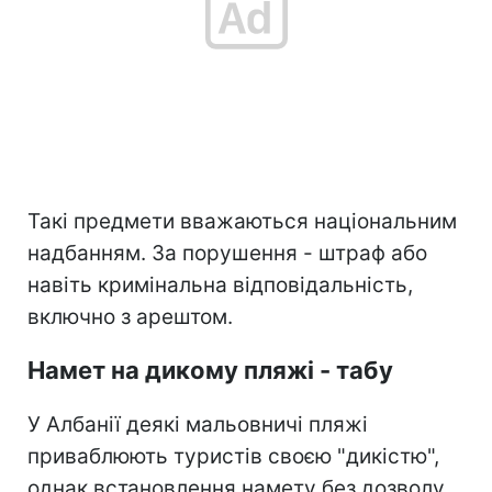
Такі предмети вважаються національним
надбанням. За порушення - штраф або
навіть кримінальна відповідальність,
включно з арештом.
Намет на дикому пляжі - табу
У Албанії деякі мальовничі пляжі
приваблюють туристів своєю "дикістю",
однак встановлення намету без дозволу