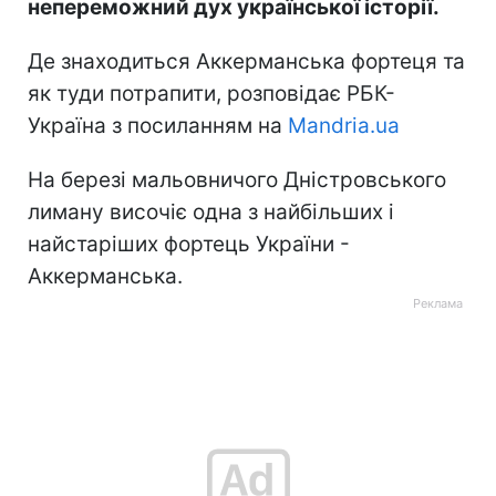
непереможний дух української історії.
Де знаходиться Аккерманська фортеця та
як туди потрапити, розповідає РБК-
Україна з посиланням на
Mandria.ua
На березі мальовничого Дністровського
лиману височіє одна з найбільших і
найстаріших фортець України -
Аккерманська.