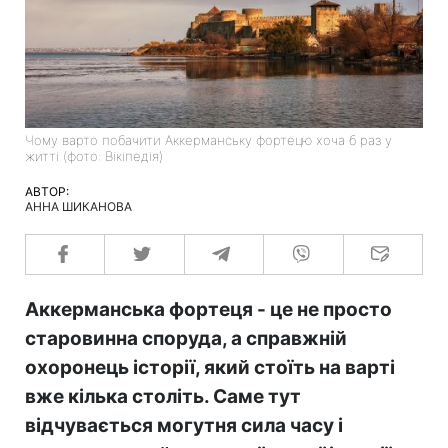
Чому варто побачити Аккерманську фортецю хоча б раз у
житті (фото: Вікіпедія)
АВТОР:
АННА ШИКАНОВА
Аккерманська фортеця - це не просто
старовинна споруда, а справжній
охоронець історії, який стоїть на варті
вже кілька століть. Саме тут
відчувається могутня сила часу і