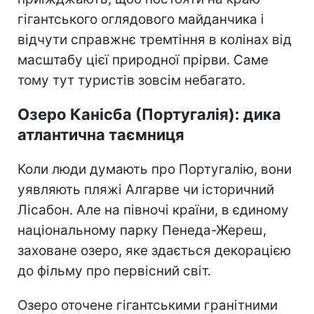
гігантського оглядового майданчика і
відчути справжнє тремтіння в колінах від
масштабу цієї природної прірви. Саме
тому тут туристів зовсім небагато.
Озеро Канісба (Португалія): дика
атлантична таємниця
Коли люди думають про Португалію, вони
уявляють пляжі Алгарве чи історичний
Лісабон. Але на півночі країни, в єдиному
національному парку Пенеда-Жереш,
заховане озеро, яке здається декорацією
до фільму про первісний світ.
Озеро оточене гігантськими гранітними