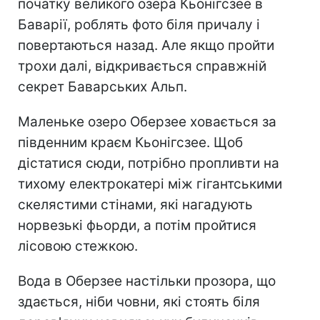
початку великого озера Кьонігсзее в
Баварії, роблять фото біля причалу і
повертаються назад. Але якщо пройти
трохи далі, відкривається справжній
секрет Баварських Альп.
Маленьке озеро Оберзее ховається за
південним краєм Кьонігсзее. Щоб
дістатися сюди, потрібно пропливти на
тихому електрокатері між гігантськими
скелястими стінами, які нагадують
норвезькі фьорди, а потім пройтися
лісовою стежкою.
Вода в Оберзее настільки прозора, що
здається, ніби човни, які стоять біля