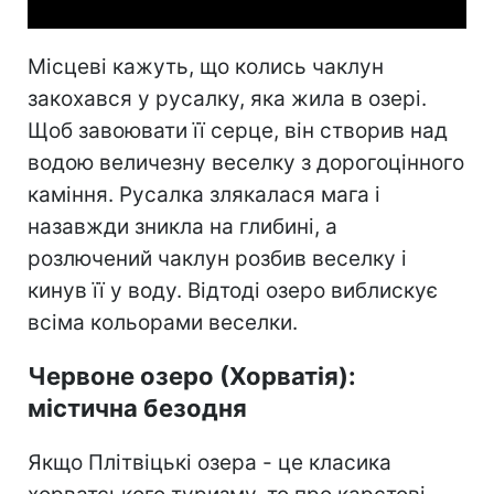
Місцеві кажуть, що колись чаклун
закохався у русалку, яка жила в озері.
Щоб завоювати її серце, він створив над
водою величезну веселку з дорогоцінного
каміння. Русалка злякалася мага і
назавжди зникла на глибині, а
розлючений чаклун розбив веселку і
кинув її у воду. Відтоді озеро виблискує
всіма кольорами веселки.
Червоне озеро (Хорватія):
містична безодня
Якщо Плітвіцькі озера - це класика