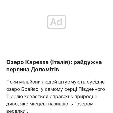
Озеро Карезза (Італія): райдужна
перлина Доломітів
Поки мільйони людей штурмують сусіднє
озеро Брайєс, у самому серці Південного
Тіролю ховається справжнє природне
диво, яке місцеві називають "озером
веселки".