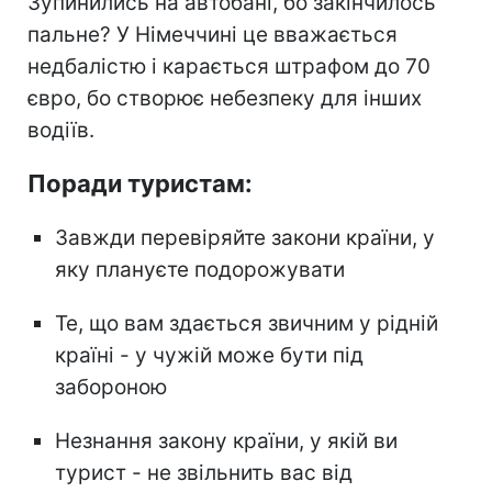
Зупинились на автобані, бо закінчилось
пальне? У Німеччині це вважається
недбалістю і карається штрафом до 70
євро, бо створює небезпеку для інших
водіїв.
Поради туристам:
Завжди перевіряйте закони країни, у
яку плануєте подорожувати
Те, що вам здається звичним у рідній
країні - у чужій може бути під
забороною
Незнання закону країни, у якій ви
турист - не звільнить вас від