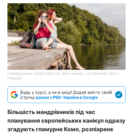
Найкрасивіші озера Європи, яких немає у путівниках (фото:
Freepik)
Будь у курсі, а не в шоці! Додай змісту своїй
стрічці
разом з РБК-Україна в Google
Більшість мандрівників під час
планування європейських канікул одразу
згадують гламурне Комо, розпіарене