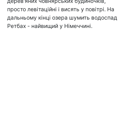
дерев'яних човнярських будиночків,
просто левітаційні і висять у повітрі. На
дальньому кінці озера шумить водоспад
Ретбах - найвищий у Німеччині.