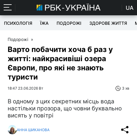
UA
ПСИХОЛОГІЯ
ЇЖА
ПОДОРОЖІ
ЗДОРОВЕ ЖИТТЯ
Подорожі
»
Варто побачити хоча б раз у
житті: найкрасивіші озера
Європи, про які не знають
туристи
18:47 23.06.2026 Вт
3 хв
В одному з цих секретних місць вода
настільки прозора, що човни буквально
висять у повітрі
АННА ШИКАНОВА