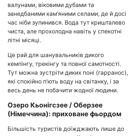
валунами, віковими дубами та
занедбаними кам’яними селами, де й досі
час ніби зупинився. Вода тут кришталево
чиста, але прохолодна навіть у спекотні
літні місяці.
Це рай для шанувальників дикого
кемпінгу, трекінгу та повної самотності.
Тут можна зустріти диких поні (гарранос),
які спокійно п'ють воду на світанку, і за
весь день не побачити жодної людини.
Озеро Кьонігсзее / Оберзее
(Німеччина): приховане фьордом
Більшість туристів доїжджають лише до