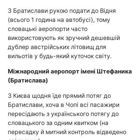
З Братислави рукою подати до Відня
(всього 1 година на автобусі), тому
словацькі аеропорти часто
використовують як зручний дешевшій
дублер австрійських літовищ для
вильотів у будь-який куточок світу.
Міжнародний аеропорт імені Штефаника
(Братислава)
З Києва щодня їде прямий потяг до
Братислави, хоча в Чопі всі пасажири
пересідають з українського потягу до
словацького за одним квитком (на
пересадку й митний контроль відведено