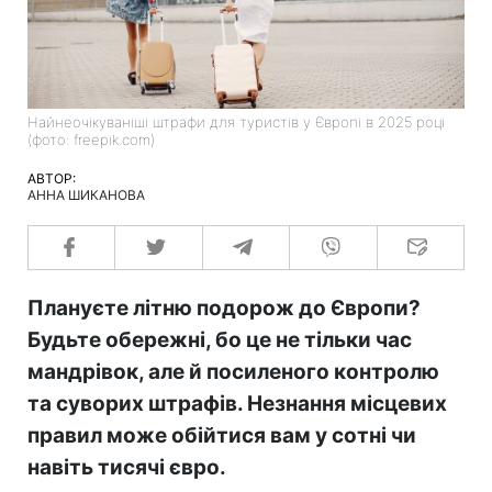
Найнеочікуваніші штрафи для туристів у Європі в 2025 році
(фото: freepik.com)
АВТОР:
АННА ШИКАНОВА
Плануєте літню подорож до Європи?
Будьте обережні, бо це не тільки час
мандрівок, але й посиленого контролю
та суворих штрафів. Незнання місцевих
правил може обійтися вам у сотні чи
навіть тисячі євро.