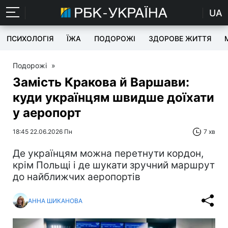
UA
ПСИХОЛОГІЯ
ЇЖА
ПОДОРОЖІ
ЗДОРОВЕ ЖИТТЯ
Подорожі
»
Замість Кракова й Варшави:
куди українцям швидше доїхати
у аеропорт
18:45 22.06.2026 Пн
7 хв
Де українцям можна перетнути кордон,
крім Польщі і де шукати зручний маршрут
до найближчих аеропортів
АННА ШИКАНОВА