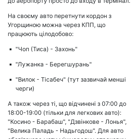
до аеропорту просто до входу в термінал.
На своєму авто перетнути кордон з
Угорщиною можна через КПП, що
працюють цілодобово:
"Чоп (Тиса) - Захонь"
"Лужанка - Берегшурань"
"Вилок - Тісабеч" (тут зазвичай менші
черги)
А також через ті, що відчинені з 07:00 до
18:00-19:00 (тільки для легкових авто):
"Косино - Барабаш", "Дзвінкове - Лонья",
"Велика Паладь - Надьгодош". Для авто