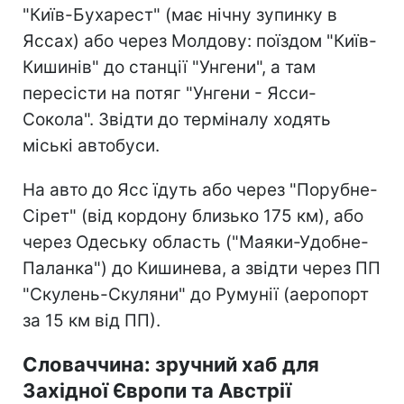
"Київ-Бухарест" (має нічну зупинку в
Яссах) або через Молдову: поїздом "Київ-
Кишинів" до станції "Унгени", а там
пересісти на потяг "Унгени - Ясси-
Сокола". Звідти до терміналу ходять
міські автобуси.
На авто до Ясс їдуть або через "Порубне-
Сірет" (від кордону близько 175 км), або
через Одеську область ("Маяки-Удобне-
Паланка") до Кишинева, а звідти через ПП
"Скулень-Скуляни" до Румунії (аеропорт
за 15 км від ПП).
Словаччина: зручний хаб для
Західної Європи та Австрії