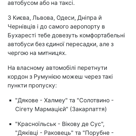
автобусом або на таксі.
З Києва, Львова, Одеси, Дніпра й
Чернівців і до самого аеропорту в
Бухаресті тебе довезуть комфортабельні
автобуси без єдиної пересадки, але з
чергою на митницях.
На власному автомобілі перетнути
кордон з Румунією можеш через такі
пункти пропуску:
"Дякове - Халмеу" та "Солотвино -
Сігету Мармацієй" (Закарпаття)
"Красноїльськ - Вікову де Сус",
"Дяківці - Раковець" та "Порубне -