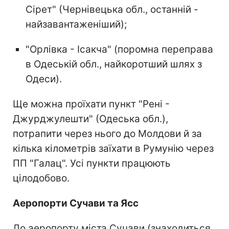
Сірет" (Чернівецька обл., останній -
найзавантаженіший);
"Орлівка - Ісакча" (поромна переправа
в Одеській обл., найкоротший шлях з
Одеси).
Ще можна проїхати пункт "Рені -
Джурджулешти" (Одеська обл.),
потрапити через нього до Молдови й за
кілька кілометрів заїхати в Румунію через
ПП "Галац". Усі пункти працюють
цілодобово.
Аеропорти Сучави та Ясс
До аеропорту міста Сучави (знаходиться