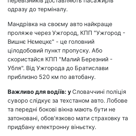
перевізників доставляють пасажирів
одразу до терміналу.
Мандрівка на своєму авто найкраще
проляже через Ужгород, КПП "Ужгород -
Вишнє Нємецкє" - це головний
цілодобовий пункт пропуску. Або
скористайся КПП "Малий Березний -
Убля". Від Ужгорода до Братислави
приблизно 520 км по автобану.
Важливо для водіїв: у
Словаччині поліція
суворо слідкує за техстаном авто. Лобове
та передні бокові вікна мають бути не
затоновані, обов'язково мати страховку та
придбану електронну віньєтку.