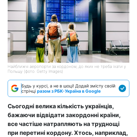
Найближчі аеропорти за кордоном, до яких не треба їхати у
Польщу (фото: Getty Images)
Будь у курсі, а не в шоці! Додай змісту своїй
стрічці
разом з РБК-Україна в Google
Сьогодні велика кількість українців,
бажаючи відвідати закордонні країни,
все частіше натрапляють на труднощі
при перетині кордону. Хтось, наприклад,