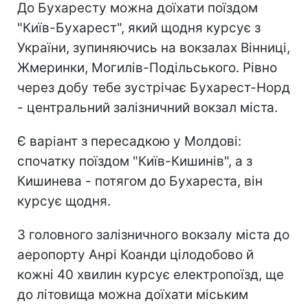
До Бухаресту можна доїхати поїздом
"Київ-Бухарест", який щодня курсує з
України, зупиняючись на вокзалах Вінниці,
Жмеринки, Могилів-Подільського. Рівно
через добу тебе зустрічає Бухарест-Норд
- центральний залізничний вокзал міста.
Є варіант з пересадкою у Молдові:
спочатку поїздом "Київ-Кишинів", а з
Кишинева - потягом до Бухареста, він
курсує щодня.
З головного залізничного вокзалу міста до
аеропорту Анрі Коанди цілодобово й
кожні 40 хвилин курсує електропоїзд, ще
до літовища можна доїхати міським