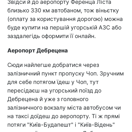
Звідси й до аеропорту Ференца Ліста
близько 330 км автобаном, тож віньєтку
(оплату за користування дорогою) можна
буде купити на першій угорській АЗС або
заздалегідь оформити її онлайн.
Аеропорт Дебрецена
Сюди найлегше добратися через
залізничний пункт пропуску Чоп. Зручним
для себе потягом їдеш у Чоп, тут
пересідаєш на угорський поїзд до
Дебрецена й уже з головного
залізничного вокзалу міста автобусом чи
на таксі доїдеш до аеропорту. Ті ж прямі
потяги "Київ-Будапешт" і "Київ-Відень"