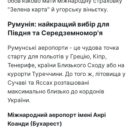
обов’язково мати міжнародну страховку
"Зелена карта" й угорську віньєтку.
Румунія: найкращий вибір для
Півдня та Середземномор'я
Румунські аеропорти - це чудова точка
старту для польотів у Грецію, Кіпр,
Тенерифе, країни Близького Сходу або на
курорти Туреччини. До того ж, літовища у
Сучаві та Яссах розташовані
максимально близько до кордонів
України.
Міжнародний аеропорт імені Анрі
Коанди (Бухарест)