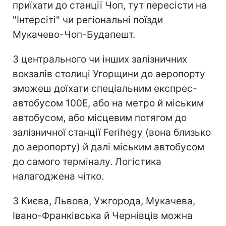
приїхати до станції Чоп, тут пересісти на
"Інтерсіті" чи регіональні поїзди
Мукачево-Чоп-Будапешт.
З центрального чи інших залізничних
вокзалів столиці Угорщини до аеропорту
зможеш доїхати спеціальним експрес-
автобусом 100E, або на метро й міським
автобусом, або місцевим потягом до
залізничної станції Ferihegy (вона близько
до аеропорту) й далі міським автобусом
до самого терміналу. Логістика
налагоджена чітко.
З Києва, Львова, Ужгорода, Мукачева,
Івано-Франківська й Чернівців можна