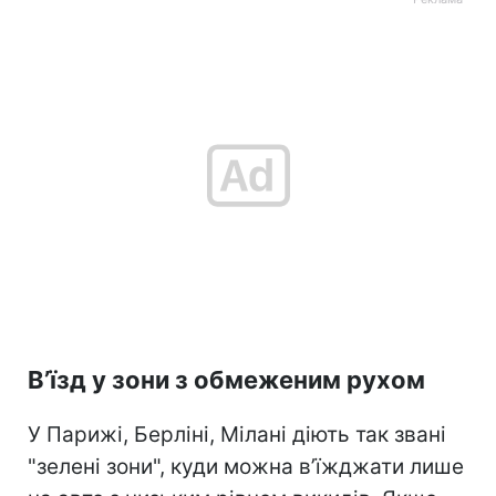
В’їзд у зони з обмеженим рухом
У Парижі, Берліні, Мілані діють так звані
"зелені зони", куди можна в’їжджати лише