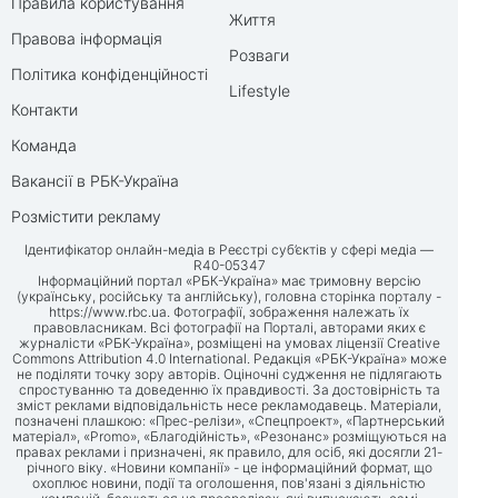
Правила користування
Життя
Правова інформація
Розваги
Політика конфіденційності
Lifestyle
Контакти
Команда
Вакансії в РБК-Україна
Розмістити рекламу
Ідентифікатор онлайн-медіа в Реєстрі суб’єктів у сфері медіа —
R40-05347
Інформаційний портал «РБК-Україна» має тримовну версію
(українську, російську та англійську), головна сторінка порталу -
https://www.rbc.ua
. Фотографії, зображення належать їх
правовласникам. Всі фотографії на Порталі, авторами яких є
журналісти «РБК-Україна», розміщені на умовах ліцензії Creative
Commons Attribution 4.0 International. Редакція «РБК-Україна» може
не поділяти точку зору авторів. Оціночні судження не підлягають
спростуванню та доведенню їх правдивості. За достовірність та
зміст реклами відповідальність несе рекламодавець. Матеріали,
позначені плашкою: «Прес-релізи», «Спецпроект», «Партнерський
матеріал», «Promo», «Благодійність», «Резонанс» розміщуються на
правах реклами і призначені, як правило, для осіб, які досягли 21-
річного віку. «Новини компанії» - це інформаційний формат, що
охоплює новини, події та оголошення, пов'язані з діяльністю