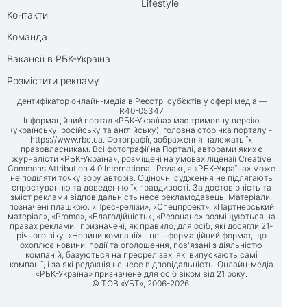
Lifestyle
Контакти
Команда
Вакансії в РБК-Україна
Розмістити рекламу
Ідентифікатор онлайн-медіа в Реєстрі суб’єктів у сфері медіа —
R40-05347
Інформаційний портал «РБК-Україна» має тримовну версію
(українську, російську та англійську), головна сторінка порталу -
https://www.rbc.ua
. Фотографії, зображення належать їх
правовласникам. Всі фотографії на Порталі, авторами яких є
журналісти «РБК-Україна», розміщені на умовах ліцензії Creative
Commons Attribution 4.0 International. Редакція «РБК-Україна» може
не поділяти точку зору авторів. Оціночні судження не підлягають
спростуванню та доведенню їх правдивості. За достовірність та
зміст реклами відповідальність несе рекламодавець. Матеріали,
позначені плашкою: «Прес-релізи», «Спецпроект», «Партнерський
матеріал», «Promo», «Благодійність», «Резонанс» розміщуються на
правах реклами і призначені, як правило, для осіб, які досягли 21-
річного віку. «Новини компанії» - це інформаційний формат, що
охоплює новини, події та оголошення, пов'язані з діяльністю
компаній, базуються на пресрелізах, які випускають самі
компанії, і за які редакція не несе відповідальність. Онлайн-медіа
«РБК-Україна» призначене для осіб віком від 21 року.
© ТОВ «УБТ», 2006-2026.