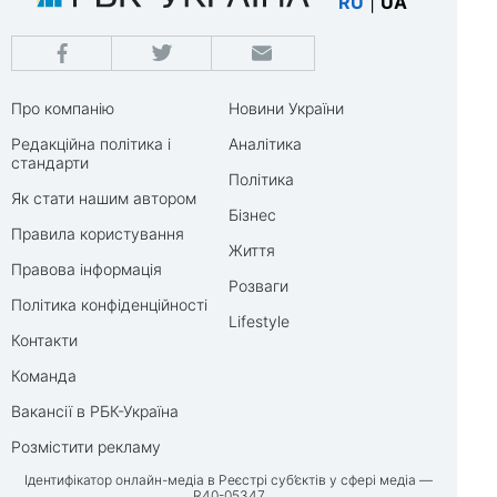
RU
|
UA
Про компанію
Новини України
Редакційна політика і
Аналітика
стандарти
Політика
Як стати нашим автором
Бізнес
Правила користування
Життя
Правова інформація
Розваги
Політика конфіденційності
Lifestyle
Контакти
Команда
Вакансії в РБК-Україна
Розмістити рекламу
Ідентифікатор онлайн-медіа в Реєстрі суб’єктів у сфері медіа —
R40-05347