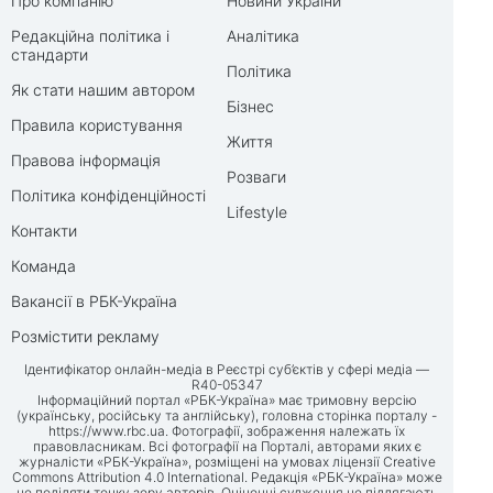
Про компанію
Новини України
Редакційна політика і
Аналітика
стандарти
Політика
Як стати нашим автором
Бізнес
Правила користування
Життя
Правова інформація
Розваги
Політика конфіденційності
Lifestyle
Контакти
Команда
Вакансії в РБК-Україна
Розмістити рекламу
Ідентифікатор онлайн-медіа в Реєстрі суб’єктів у сфері медіа —
R40-05347
Інформаційний портал «РБК-Україна» має тримовну версію
(українську, російську та англійську), головна сторінка порталу -
https://www.rbc.ua
. Фотографії, зображення належать їх
правовласникам. Всі фотографії на Порталі, авторами яких є
журналісти «РБК-Україна», розміщені на умовах ліцензії Creative
Commons Attribution 4.0 International. Редакція «РБК-Україна» може
не поділяти точку зору авторів. Оціночні судження не підлягають