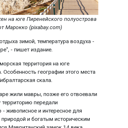
жен на юге Пиренейского полуострова
т Марокко (pixabay.com)
отдыха зимой, температура воздуха -
е", - пишет издание.
аморская территория на юге
. Особенность географии этого места
ибралтарская скала.
таре жили мавры, позже его отвоевали
у территорию передали
 - живописное и интересное для
й природой и богатым историческим
лся Мавританский замок 14 века,