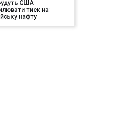
будуть США
илювати тиск на
ійську нафту