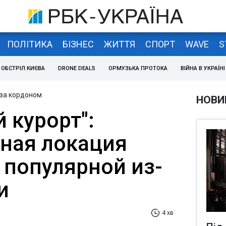
ПОЛІТИКА
БІЗНЕС
ЖИТТЯ
СПОРТ
WAVE
S
ОБСТРІЛ КИЄВА
DRONE DEALS
ОРМУЗЬКА ПРОТОКА
ВІЙНА В УКРАЇНІ
 за кордоном
НОВИ
 курорт":
ная локация
 популярной из-
и
4 хв