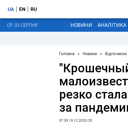
UA
EN
RU
НОВИНИ
АНАЛІТИКА
СР, 05 СЕРПНЯ
Головна
»
Новини
»
Відпочинок
"Крошечный
малоизвест
резко стала
за пандеми
07:35 19.12.2020 Сб