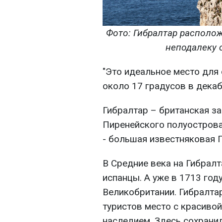
Фото: Гибралтар располо
неподалеку о
"Это идеальное место для 
около 17 градусов в декабр
Гибралтар – британская з
Пиренейского полуострова
- большая известняковая Г
В Средние века на Гибрал
испанцы. А уже в 1713 год
Великобритании. Гибралтар
туристов место с красиво
наследием. Здесь сохрани