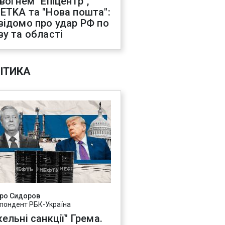
 вогнем "Епіцентр",
ETKA та "Нова пошта":
відомо про удар РФ по
ву та області
ІТИКА
ро Сидоров
пондент РБК-Україна
ельні санкції" Грема.