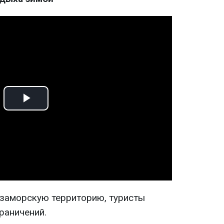
Play
Video
 заморскую территорию, туристы
граничений.