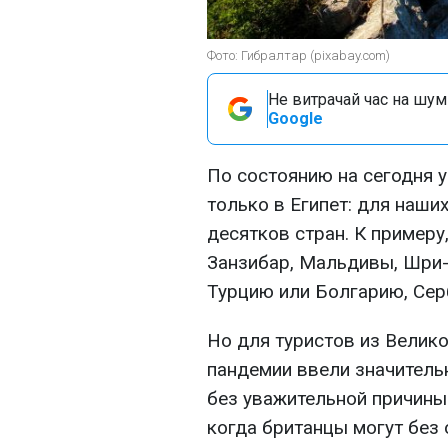
Фото: Гибралтар (pixabay.com)
Не витрачай час на шум!
Google
По состоянию на сегодня у
только в Египет: для наши
десятков стран. К примеру
Занзибар, Мальдивы, Шри-Л
Турцию или Болгарию, Сер
Но для туристов из Велик
пандемии ввели значительн
без уважительной причины 
когда британцы могут без