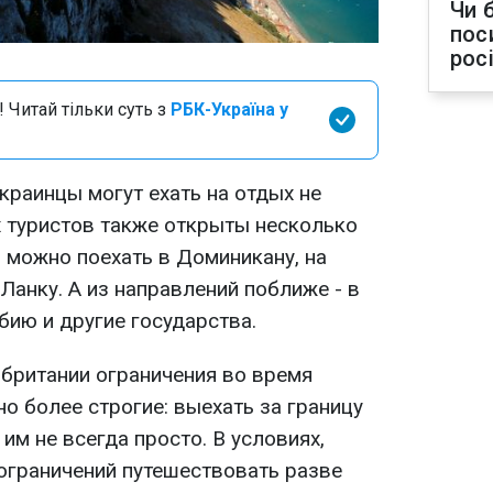
Чи 
пос
рос
 Читай тільки суть з
РБК-Україна у
краинцы могут ехать на отдых не
х туристов также открыты несколько
, можно поехать в Доминикану, на
анку. А из направлений поближе - в
бию и другие государства.
обритании ограничения во время
о более строгие: выехать за границу
им не всегда просто. В условиях,
 ограничений путешествовать разве