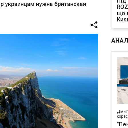
Під
ар украинцам нужна британская
ROZ
що 
Киє
АНАЛ
Дмит
корес
"Пек