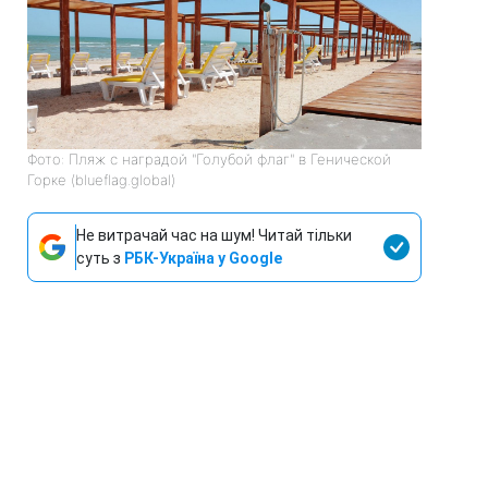
Фото: Пляж с наградой "Голубой флаг" в Генической
Горке (blueflag.global)
Не витрачай час на шум! Читай тільки
суть з
РБК-Україна у Google