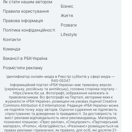
Як стати нашим автором
Бізнес
Правила користування
Життя
Правова інформація
Розваги
Політика конфіденційності
Lifestyle
Контакти
Команда
Вакансії в РБК-Україна
Розмістити рекламу
Ідентифікатор онлайн-медіа в Реєстрі суб’єктів у сфері медіа —
R40-05347
Інформаційний портал «РБК-Україна» має тримовну версію
(українську, російську та англійську), головна сторінка порталу -
https://www.rbc.ua
. Фотографії, зображення належать їх
правовласникам. Всі фотографії на Порталі, авторами яких є
журналісти «РБК-Україна», розміщені на умовах ліцензії Creative
Commons Attribution 4.0 International. Редакція «РБК-Україна» може
не поділяти точку зору авторів. Оціночні судження не підлягають
спростуванню та доведенню їх правдивості. За достовірність та
зміст реклами відповідальність несе рекламодавець. Матеріали,
позначені плашкою: «Прес-релізи», «Спецпроект», «Партнерський
матеріал», «Promo», «Благодійність», «Резонанс» розміщуються на
правах реклами і призначені, як правило, для осіб, які досягли 21-