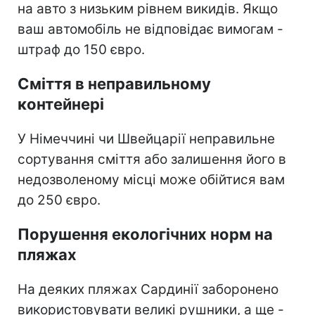
на авто з низьким рівнем викидів. Якщо
ваш автомобіль не відповідає вимогам -
штраф до 150 євро.
Сміття в неправильному
контейнері
У Німеччині чи Швейцарії неправильне
сортування сміття або залишення його в
недозволеному місці може обійтися вам
до 250 євро.
Порушення екологічних норм на
пляжах
На деяких пляжах Сардинії заборонено
використовувати великі рушники, а ще -