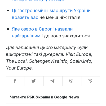
Ці гастрономічні маршрути України
вразять вас
не менш ніж Італія
Яке озеро в Європі назвали
найгарнішим
і де воно знаходиться
Для написання цього матеріалу були
використані такі джерела: Visit Europe,
The Local, SchengenVisaInfo, Spain.info,
Your Europe.
Читайте РБК-Україна в Google News