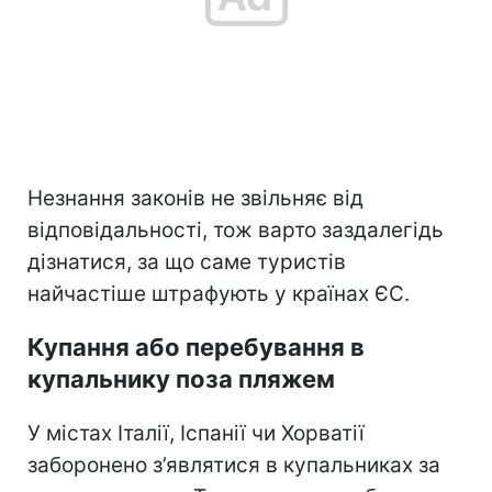
Незнання законів не звільняє від
відповідальності, тож варто заздалегідь
дізнатися, за що саме туристів
найчастіше штрафують у країнах ЄС.
Купання або перебування в
купальнику поза пляжем
У містах Італії, Іспанії чи Хорватії
заборонено з’являтися в купальниках за