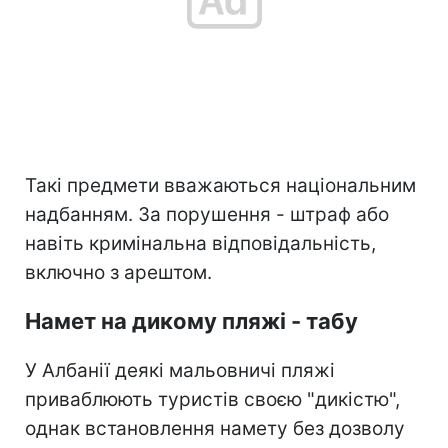
Такі предмети вважаються національним
надбанням. За порушення - штраф або
навіть кримінальна відповідальність,
включно з арештом.
Намет на дикому пляжі - табу
У Албанії деякі мальовничі пляжі
приваблюють туристів своєю "дикістю",
однак встановлення намету без дозволу