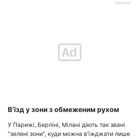
В’їзд у зони з обмеженим рухом
У Парижі, Берліні, Мілані діють так звані
"зелені зони", куди можна в’їжджати лише