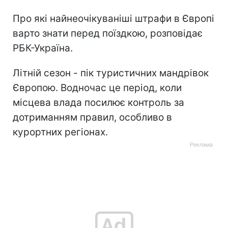
Про які найнеочікуваніші штрафи в Європі
варто знати перед поїздкою, розповідає
РБК-Україна.
Літній сезон - пік туристичних мандрівок
Європою. Водночас це період, коли
місцева влада посилює контроль за
дотриманням правил, особливо в
курортних регіонах.