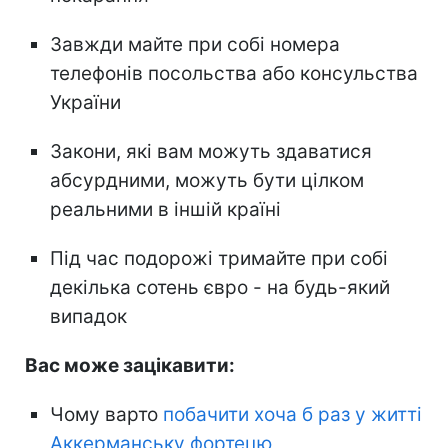
Завжди майте при собі номера
телефонів посольства або консульства
України
Закони, які вам можуть здаватися
абсурдними, можуть бути цілком
реальними в іншій країні
Під час подорожі тримайте при собі
декілька сотень євро - на будь-який
випадок
Вас може зацікавити:
Чому варто
побачити хоча б раз у житті
Аккерманську фортецю