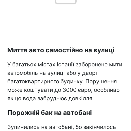
Миття авто самостійно на вулиці
У багатьох містах Іспанії заборонено мити
автомобіль на вулиці або у дворі
багатоквартирного будинку. Порушення
може коштувати до 3000 євро, особливо
якщо вода забруднює довкілля.
Порожній бак на автобані
Зупинились на автобані, бо закінчилось