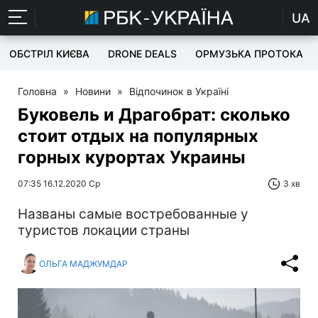
UA
ОБСТРІЛ КИЄВА
DRONE DEALS
ОРМУЗЬКА ПРОТОКА
Головна
»
Новини
»
Відпочинок в Україні
Буковель и Драгобрат: сколько
стоит отдых на популярных
горных курортах Украины
07:35 16.12.2020 Ср
3 хв
Названы самые востребованные у
туристов локации страны
ОЛЬГА МАДЖУМДАР