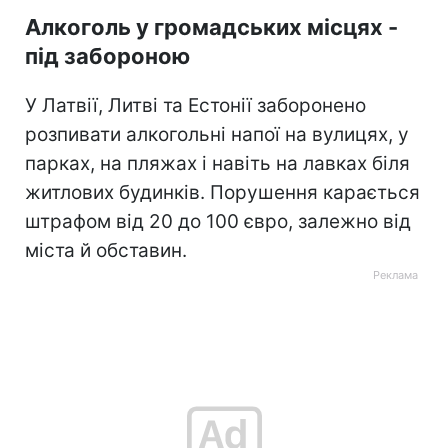
Алкоголь у громадських місцях -
під забороною
У Латвії, Литві та Естонії заборонено
розпивати алкогольні напої на вулицях, у
парках, на пляжах і навіть на лавках біля
житлових будинків. Порушення карається
штрафом від 20 до 100 євро, залежно від
міста й обставин.