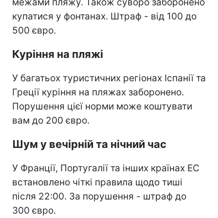
межами пляжу. Також суворо заборонено
купатися у фонтанах. Штраф - від 100 до
500 євро.
Куріння на пляжі
У багатьох туристичних регіонах Іспанії та
Греції куріння на пляжах заборонено.
Порушення цієї норми може коштувати
вам до 200 євро.
Шум у вечірній та нічний час
У Франції, Португалії та інших країнах ЕС
встановлено чіткі правила щодо тиші
після 22:00. За порушення - штраф до
300 євро.