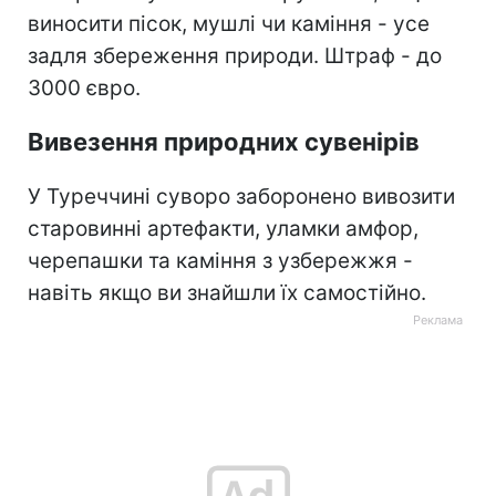
виносити пісок, мушлі чи каміння - усе
задля збереження природи. Штраф - до
3000 євро.
Вивезення природних сувенірів
У Туреччині суворо заборонено вивозити
старовинні артефакти, уламки амфор,
черепашки та каміння з узбережжя -
навіть якщо ви знайшли їх самостійно.