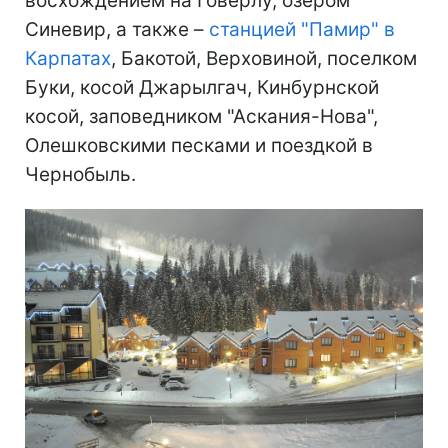
восхождением на Говерлу, озером
Синевир, а также –
станцией "Памир" в
Карпатах
, Бакотой, Верховиной, поселком
Буки, косой Джарылгач, Кинбурнской
косой, заповедником "Аскания-Нова",
Олешковскими песками и поездкой в
Чернобыль.