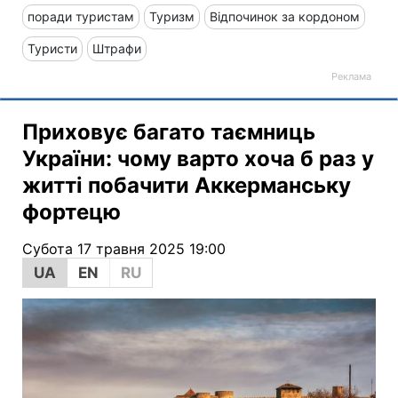
поради туристам
Туризм
Відпочинок за кордоном
Туристи
Штрафи
Приховує багато таємниць
України: чому варто хоча б раз у
житті побачити Аккерманську
фортецю
Субота 17 травня 2025 19:00
UA
EN
RU