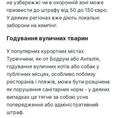
на узбережжі чи в охоронній зоні може
призвести до штрафу від 50 до 150 євро.
У деяких регіонах вже діють локальні
заборони на кемпінг.
Годування вуличних тварин
У популярних курортних містах
Туреччини, як-от Бодрум або Анталія,
годування вуличних котів або собак у
публічних місцях, особливо поблизу
ресторанів і пляжів, може бути розцінене
як порушення санітарних норм - у деяких
випадках це тягне за собою усне
попередження або адміністративний
штраф.