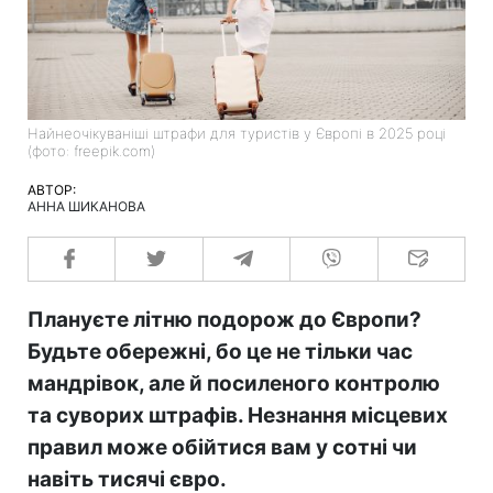
Найнеочікуваніші штрафи для туристів у Європі в 2025 році
(фото: freepik.com)
АВТОР:
АННА ШИКАНОВА
Плануєте літню подорож до Європи?
Будьте обережні, бо це не тільки час
мандрівок, але й посиленого контролю
та суворих штрафів. Незнання місцевих
правил може обійтися вам у сотні чи
навіть тисячі євро.