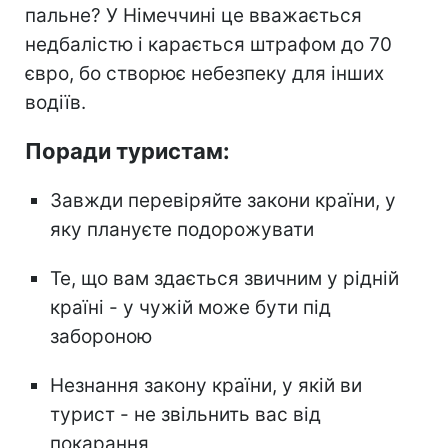
пальне? У Німеччині це вважається
недбалістю і карається штрафом до 70
євро, бо створює небезпеку для інших
водіїв.
Поради туристам:
Завжди перевіряйте закони країни, у
яку плануєте подорожувати
Те, що вам здається звичним у рідній
країні - у чужій може бути під
забороною
Незнання закону країни, у якій ви
турист - не звільнить вас від
покарання