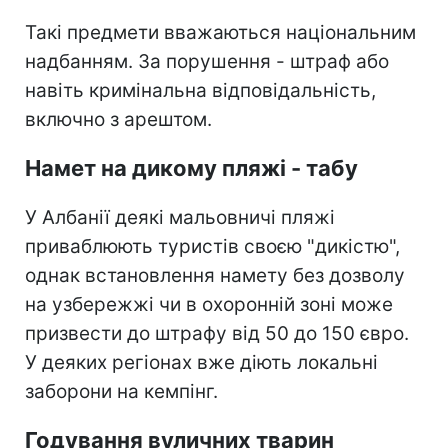
Такі предмети вважаються національним
надбанням. За порушення - штраф або
навіть кримінальна відповідальність,
включно з арештом.
Намет на дикому пляжі - табу
У Албанії деякі мальовничі пляжі
приваблюють туристів своєю "дикістю",
однак встановлення намету без дозволу
на узбережжі чи в охоронній зоні може
призвести до штрафу від 50 до 150 євро.
У деяких регіонах вже діють локальні
заборони на кемпінг.
Годування вуличних тварин