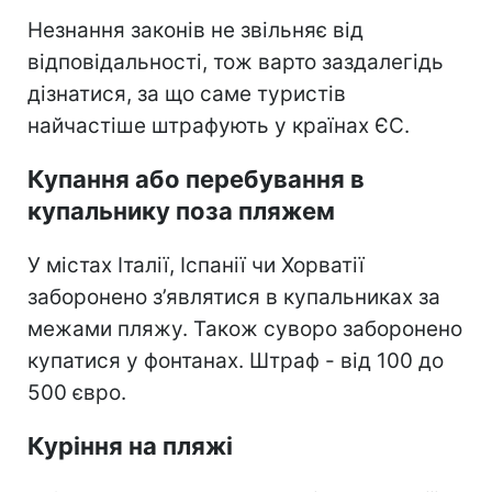
Незнання законів не звільняє від
відповідальності, тож варто заздалегідь
дізнатися, за що саме туристів
найчастіше штрафують у країнах ЄС.
Купання або перебування в
купальнику поза пляжем
У містах Італії, Іспанії чи Хорватії
заборонено з’являтися в купальниках за
межами пляжу. Також суворо заборонено
купатися у фонтанах. Штраф - від 100 до
500 євро.
Куріння на пляжі