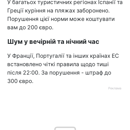
У багатьох туристичних регіонах Іспанії та
Греції куріння на пляжах заборонено.
Порушення цієї норми може коштувати
вам до 200 євро.
Шум у вечірній та нічний час
У Франції, Португалії та інших країнах ЕС
встановлено чіткі правила щодо тиші
після 22:00. За порушення - штраф до
300 євро.