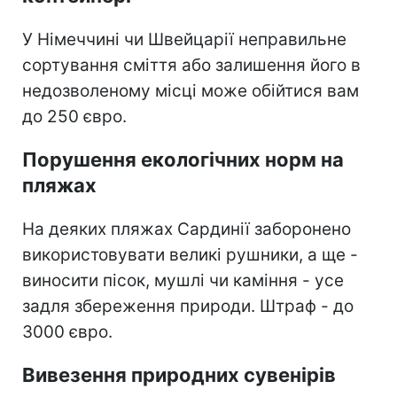
У Німеччині чи Швейцарії неправильне
сортування сміття або залишення його в
недозволеному місці може обійтися вам
до 250 євро.
Порушення екологічних норм на
пляжах
На деяких пляжах Сардинії заборонено
використовувати великі рушники, а ще -
виносити пісок, мушлі чи каміння - усе
задля збереження природи. Штраф - до
3000 євро.
Вивезення природних сувенірів