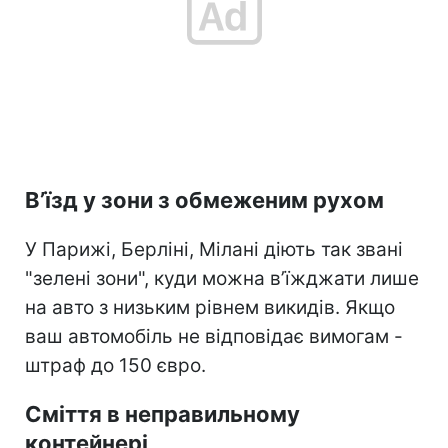
В’їзд у зони з обмеженим рухом
У Парижі, Берліні, Мілані діють так звані
"зелені зони", куди можна в’їжджати лише
на авто з низьким рівнем викидів. Якщо
ваш автомобіль не відповідає вимогам -
штраф до 150 євро.
Сміття в неправильному
контейнері