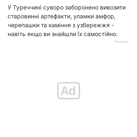
У Туреччині суворо заборонено вивозити
старовинні артефакти, уламки амфор,
черепашки та каміння з узбережжя -
навіть якщо ви знайшли їх самостійно.