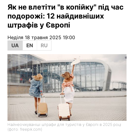
Як не влетіти "в копійку" під час
подорожі: 12 найдивніших
штрафів у Європі
Неділя 18 травня 2025 19:00
UA
EN
RU
Найнеочікуваніші штрафи для туристів у Європі в 2025 році
(фото: freepik.com)