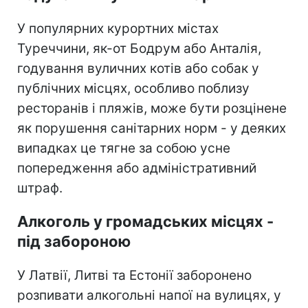
У популярних курортних містах
Туреччини, як-от Бодрум або Анталія,
годування вуличних котів або собак у
публічних місцях, особливо поблизу
ресторанів і пляжів, може бути розцінене
як порушення санітарних норм - у деяких
випадках це тягне за собою усне
попередження або адміністративний
штраф.
Алкоголь у громадських місцях -
під забороною
У Латвії, Литві та Естонії заборонено
розпивати алкогольні напої на вулицях, у