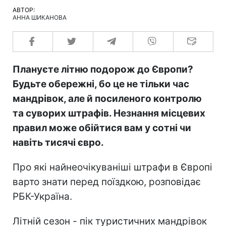
АВТОР:
АННА ШИКАНОВА
Плануєте літню подорож до Європи?
Будьте обережні, бо це не тільки час
мандрівок, але й посиленого контролю
та суворих штрафів. Незнання місцевих
правил може обійтися вам у сотні чи
навіть тисячі євро.
Про які найнеочікуваніші штрафи в Європі
варто знати перед поїздкою, розповідає
РБК-Україна.
Літній сезон - пік туристичних мандрівок