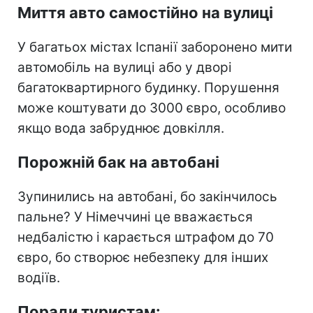
Миття авто самостійно на вулиці
У багатьох містах Іспанії заборонено мити
автомобіль на вулиці або у дворі
багатоквартирного будинку. Порушення
може коштувати до 3000 євро, особливо
якщо вода забруднює довкілля.
Порожній бак на автобані
Зупинились на автобані, бо закінчилось
пальне? У Німеччині це вважається
недбалістю і карається штрафом до 70
євро, бо створює небезпеку для інших
водіїв.
Поради туристам: