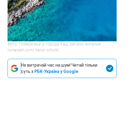
Фото: Побережье у города Каш, регион Анталия
(unsplash.com/ hazal-ozturk)
Не витрачай час на шум! Читай тільки
суть з
РБК-Україна у Google